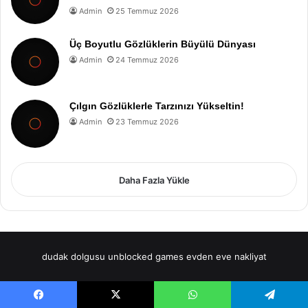
Admin
25 Temmuz 2026
Üç Boyutlu Gözlüklerin Büyülü Dünyası
Admin
24 Temmuz 2026
Çılgın Gözlüklerle Tarzınızı Yükseltin!
Admin
23 Temmuz 2026
Daha Fazla Yükle
dudak dolgusu
unblocked games
evden eve nakliyat