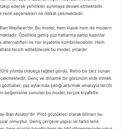
 takip ederek yenilikler sunmaya devam etmektedir.
e renk seçenekleri ile dikkat çekmektedir.
-Ban Wayfarer’dır. Bu model, hem klasik hem de modern
aktadır. Özellikle geniş yüz hatlarına sahip kadınlar
k alternatifleri ile her kıyafetle kombinlenebilir. Hem
ıkla tercih edilebilecek bu model, yıllardır
019 yılında oldukça rağbet gördü. Retro bir tarz sunan
at çekmektedir. Genç ve dinamik bir görünüm elde etmek
 gözlükler, yaz aylarında şıklığı artırmak amacıyla tercih
ların beğenisine sunulan bu model, birçok kıyafetle
y-Ban Aviator’dır. Pilot gözlükleri olarak bilinen bu
suar olmuştur. Geniş çerçeve yapısı ve farklı lens
kler, hem günlük hayatta hem de tatil dönemlerinde sıkça