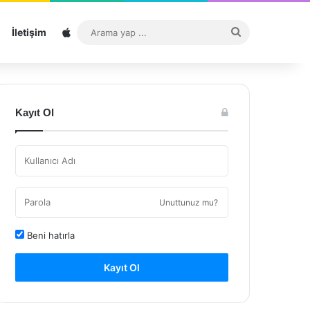
Sitemap
Arama
İletişim
yap
...
Kayıt Ol
Unuttunuz mu?
Beni hatırla
Kayıt Ol