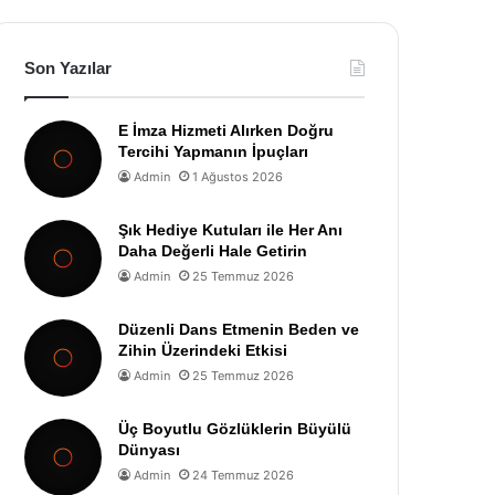
Son Yazılar
E İmza Hizmeti Alırken Doğru
Tercihi Yapmanın İpuçları
Admin
1 Ağustos 2026
Şık Hediye Kutuları ile Her Anı
Daha Değerli Hale Getirin
Admin
25 Temmuz 2026
Düzenli Dans Etmenin Beden ve
Zihin Üzerindeki Etkisi
Admin
25 Temmuz 2026
Üç Boyutlu Gözlüklerin Büyülü
Dünyası
Admin
24 Temmuz 2026