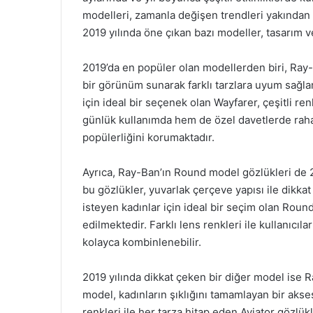
modelleri, zamanla değişen trendleri yakından
2019 yılında öne çıkan bazı modeller, tasarım v
2019’da en popüler olan modellerden biri, Ray
bir görünüm sunarak farklı tarzlara uyum sağlam
için ideal bir seçenek olan Wayfarer, çeşitli ren
günlük kullanımda hem de özel davetlerde rahatl
popülerliğini korumaktadır.
Ayrıca, Ray-Ban’ın Round model gözlükleri de 2
bu gözlükler, yuvarlak çerçeve yapısı ile dikk
isteyen kadınlar için ideal bir seçim olan Round
edilmektedir. Farklı lens renkleri ile kullanıcı
kolayca kombinlenebilir.
2019 yılında dikkat çeken bir diğer model ise Ra
model, kadınların şıklığını tamamlayan bir akse
renkleri ile her tarza hitap eden Aviator gözlü