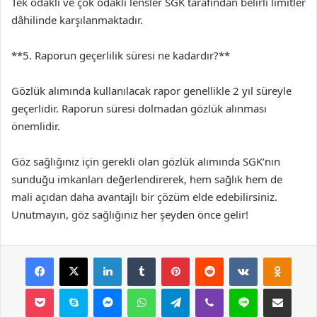
Tek odaklı ve çok odaklı lensler SGK tarafından belirli limitler
dâhilinde karşılanmaktadır.
**5. Raporun geçerlilik süresi ne kadardır?**
Gözlük alımında kullanılacak rapor genellikle 2 yıl süreyle
geçerlidir. Raporun süresi dolmadan gözlük alınması
önemlidir.
Göz sağlığınız için gerekli olan gözlük alımında SGK’nın
sunduğu imkanları değerlendirerek, hem sağlık hem de
mali açıdan daha avantajlı bir çözüm elde edebilirsiniz.
Unutmayın, göz sağlığınız her şeyden önce gelir!
Facebook
X
LinkedIn
Tumblr
Pinterest
Reddit
VKontakte
Odnok
Pocket
Skype
Messenger
WhatsApp
Telegram
Viber
Line
E-Posta ile payla