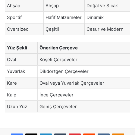
Ahşap
Ahşap
Doğal ve Sıcak
Sportif
Hafif Malzemeler
Dinamik
Oversized
Çeşitli
Cesur ve Modern
Yüz Şekli
Önerilen Çerçeve
Oval
Köşeli Çerçeveler
Yuvarlak
Dikdörtgen Çerçeveler
Kare
Oval veya Yuvarlak Çerçeveler
Kalp
İnce Çerçeveler
Uzun Yüz
Geniş Çerçeveler
Facebook
X
LinkedIn
Tumblr
Pinterest
Reddit
VKontakte
Odnok