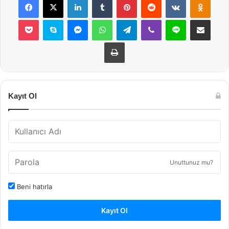
Pocket
Skype
Messenger
WhatsApp
Telegram
Viber
Line
E-Posta ile payla
Yazdır
Kayıt Ol
Unuttunuz mu?
Beni hatırla
Kayıt Ol