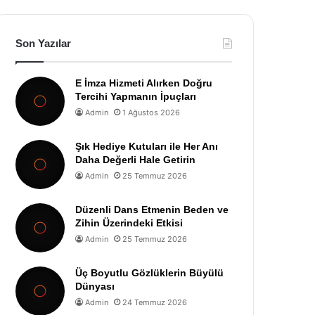
Son Yazılar
E İmza Hizmeti Alırken Doğru
Tercihi Yapmanın İpuçları
Admin
1 Ağustos 2026
Şık Hediye Kutuları ile Her Anı
Daha Değerli Hale Getirin
Admin
25 Temmuz 2026
Düzenli Dans Etmenin Beden ve
Zihin Üzerindeki Etkisi
Admin
25 Temmuz 2026
Üç Boyutlu Gözlüklerin Büyülü
Dünyası
Admin
24 Temmuz 2026