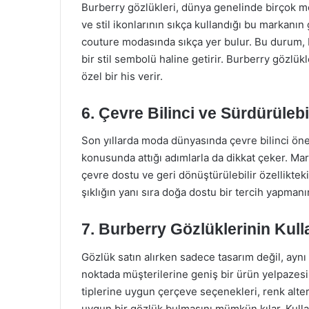
Burberry gözlükleri, dünya genelinde birçok mo
ve stil ikonlarının sıkça kullandığı bu markan
couture modasında sıkça yer bulur. Bu durum, 
bir stil sembolü haline getirir. Burberry gözlükle
özel bir his verir.
6. Çevre Bilinci ve Sürdürülebil
Son yıllarda moda dünyasında çevre bilinci önem
konusunda attığı adımlarla da dikkat çeker. Ma
çevre dostu ve geri dönüştürülebilir özellikteki
şıklığın yanı sıra doğa dostu bir tercih yapman
7. Burberry Gözlüklerinin Kull
Gözlük satın alırken sadece tasarım değil, ayn
noktada müşterilerine geniş bir ürün yelpazesi s
tiplerine uygun çerçeve seçenekleri, renk alter
uygun bir gözlük bulmasını mümkün kılar. Kullan