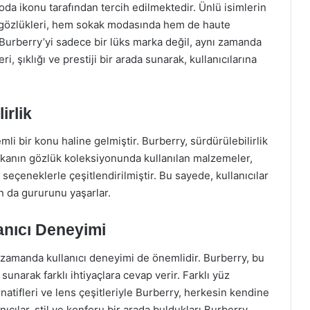
da ikonu tarafından tercih edilmektedir. Ünlü isimlerin
ın gözlükleri, hem sokak modasında hem de haute
Burberry’yi sadece bir lüks marka değil, aynı zamanda
ri, şıklığı ve prestiji bir arada sunarak, kullanıcılarına
irlik
li bir konu haline gelmiştir. Burberry, sürdürülebilirlik
rkanın gözlük koleksiyonunda kullanılan malzemeler,
 seçeneklerle çeşitlendirilmiştir. Bu sayede, kullanıcılar
ın da gururunu yaşarlar.
anıcı Deneyimi
ı zamanda kullanıcı deneyimi de önemlidir. Burberry, bu
unarak farklı ihtiyaçlara cevap verir. Farklı yüz
natifleri ve lens çeşitleriyle Burberry, herkesin kendine
ıcılar, stil ve konforu bir arada buldukları Burberry