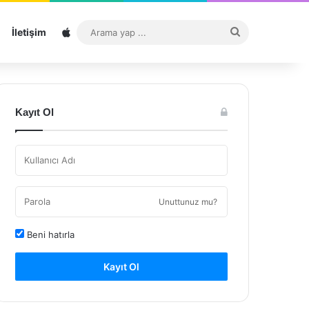
Sitemap
Arama
İletişim
yap
...
Kayıt Ol
Unuttunuz mu?
Beni hatırla
Kayıt Ol