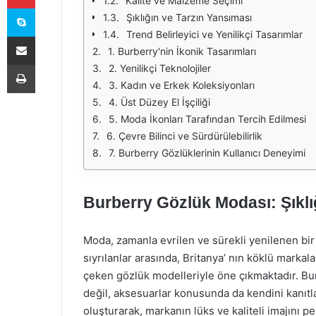
Kalite ve Malzeme Seçimi
Skype
Şıklığın ve Tarzın Yansıması
Trend Belirleyici ve Yenilikçi Tasarımlar
E-Posta ile paylaş
1. Burberry'nin İkonik Tasarımları
Yazdır
2. Yenilikçi Teknolojiler
3. Kadın ve Erkek Koleksiyonları
4. Üst Düzey El İşçiliği
5. Moda İkonları Tarafından Tercih Edilmesi
6. Çevre Bilinci ve Sürdürülebilirlik
7. Burberry Gözlüklerinin Kullanıcı Deneyimi
Burberry Gözlük Modası: Şıklı
Moda, zamanla evrilen ve sürekli yenilenen bir
sıyrılanlar arasında, Britanya’ nın köklü markalar
çeken gözlük modelleriyle öne çıkmaktadır. Burb
değil, aksesuarlar konusunda da kendini kanıtl
oluşturarak, markanın lüks ve kaliteli imajını pe