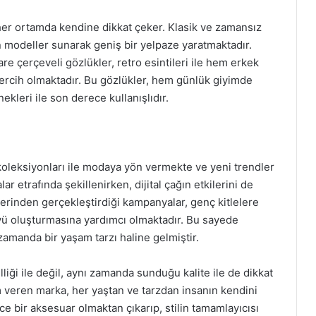
a her ortamda kendine dikkat çeker. Klasik ve zamansız
n modeller sunarak geniş bir yelpaze yaratmaktadır.
e çerçeveli gözlükler, retro esintileri ile hem erkek
tercih olmaktadır. Bu gözlükler, hem günlük giyimde
kleri ile son derece kullanışlıdır.
oleksiyonları ile modaya yön vermekte ve yeni trendler
ar etrafında şekillenirken, dijital çağın etkilerini de
rinden gerçekleştirdiği kampanyalar, genç kitlelere
öyü oluşturmasına yardımcı olmaktadır. Bu sayede
zamanda bir yaşam tarzı haline gelmiştir.
liği ile değil, aynı zamanda sunduğu kalite ile de dikkat
veren marka, her yaştan ve tarzdan insanın kendini
e bir aksesuar olmaktan çıkarıp, stilin tamamlayıcısı