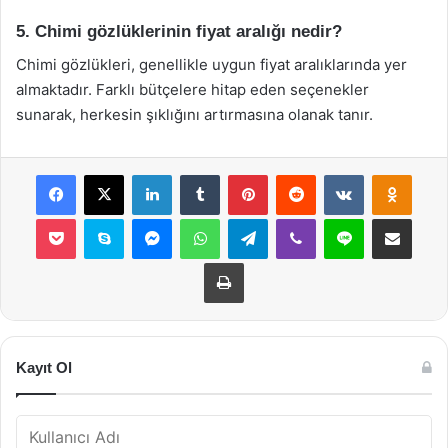
5. Chimi gözlüklerinin fiyat aralığı nedir?
Chimi gözlükleri, genellikle uygun fiyat aralıklarında yer
almaktadır. Farklı bütçelere hitap eden seçenekler
sunarak, herkesin şıklığını artırmasına olanak tanır.
Facebook
X
LinkedIn
Tumblr
Pinterest
Reddit
VKontakte
Odnok
Pocket
Skype
Messenger
WhatsApp
Telegram
Viber
Line
E-Posta ile payla
Yazdır
Kayıt Ol