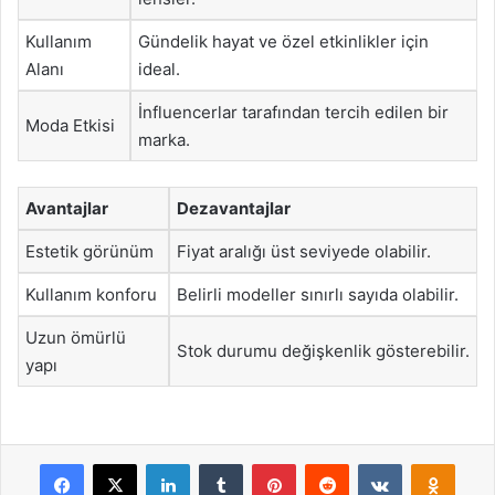
Kullanım
Gündelik hayat ve özel etkinlikler için
Alanı
ideal.
İnfluencerlar tarafından tercih edilen bir
Moda Etkisi
marka.
Avantajlar
Dezavantajlar
Estetik görünüm
Fiyat aralığı üst seviyede olabilir.
Kullanım konforu
Belirli modeller sınırlı sayıda olabilir.
Uzun ömürlü
Stok durumu değişkenlik gösterebilir.
yapı
Facebook
X
LinkedIn
Tumblr
Pinterest
Reddit
VKontakte
Odnok