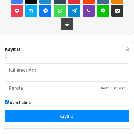
Pocket
Skype
Messenger
WhatsApp
Telegram
Viber
Line
E-Posta ile payla
Yazdır
Kayıt Ol
Unuttunuz mu?
Beni hatırla
Kayıt Ol