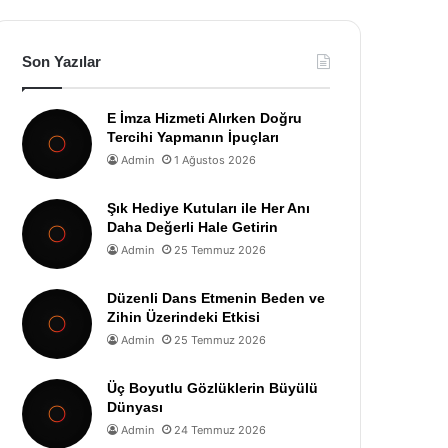
Son Yazılar
E İmza Hizmeti Alırken Doğru
Tercihi Yapmanın İpuçları
Admin
1 Ağustos 2026
Şık Hediye Kutuları ile Her Anı
Daha Değerli Hale Getirin
Admin
25 Temmuz 2026
Düzenli Dans Etmenin Beden ve
Zihin Üzerindeki Etkisi
Admin
25 Temmuz 2026
Üç Boyutlu Gözlüklerin Büyülü
Dünyası
Admin
24 Temmuz 2026