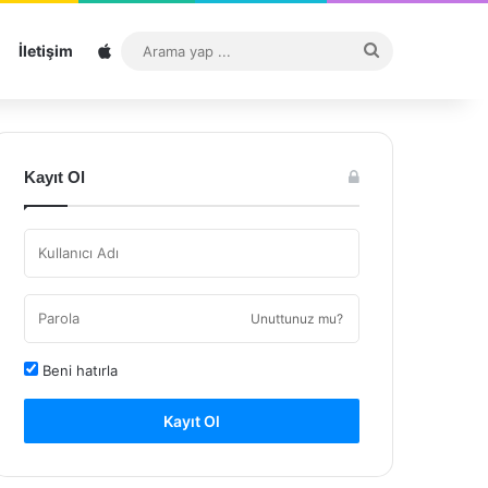
Sitemap
Arama
İletişim
yap
...
Kayıt Ol
Unuttunuz mu?
Beni hatırla
Kayıt Ol