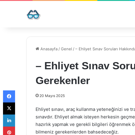
Anasayfa
/
Genel
/
– Ehliyet Sınav Soruları Hakkın
– Ehliyet Sınav Sor
Gerekenler
Facebook
20 Mayıs 2025
X
Ehliyet sınavı, araç kullanma yeteneğinizi ve traf
LinkedIn
sınavdır. Ehliyet almak isteyen herkesin geçmek
hazırlık yapmak ve gerekli bilgileri öğrenmek 
Pinterest
bilmeniz gerekenlerden bahsedeceğiz.