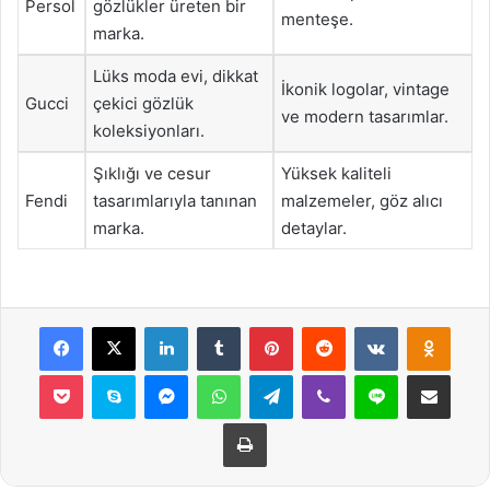
Persol
gözlükler üreten bir
menteşe.
marka.
Lüks moda evi, dikkat
İkonik logolar, vintage
Gucci
çekici gözlük
ve modern tasarımlar.
koleksiyonları.
Şıklığı ve cesur
Yüksek kaliteli
Fendi
tasarımlarıyla tanınan
malzemeler, göz alıcı
marka.
detaylar.
Facebook
X
LinkedIn
Tumblr
Pinterest
Reddit
VKontakte
Odnok
Pocket
Skype
Messenger
WhatsApp
Telegram
Viber
Line
E-Posta ile payla
Yazdır