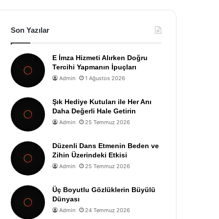
Son Yazılar
E İmza Hizmeti Alırken Doğru
Tercihi Yapmanın İpuçları
Admin
1 Ağustos 2026
Şık Hediye Kutuları ile Her Anı
Daha Değerli Hale Getirin
Admin
25 Temmuz 2026
Düzenli Dans Etmenin Beden ve
Zihin Üzerindeki Etkisi
Admin
25 Temmuz 2026
Üç Boyutlu Gözlüklerin Büyülü
Dünyası
Admin
24 Temmuz 2026