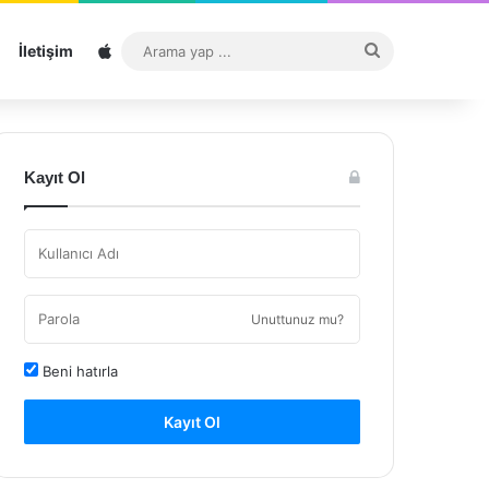
Sitemap
Arama
İletişim
yap
...
Kayıt Ol
Unuttunuz mu?
Beni hatırla
Kayıt Ol