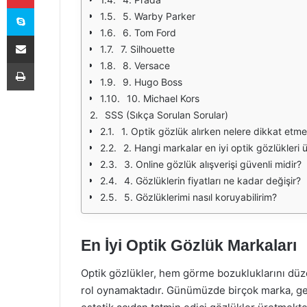
Skype
5. Warby Parker
6. Tom Ford
E-Posta ile paylaş
7. Silhouette
Yazdır
8. Versace
9. Hugo Boss
10. Michael Kors
SSS (Sıkça Sorulan Sorular)
1. Optik gözlük alırken nelere dikkat etme
2. Hangi markalar en iyi optik gözlükleri 
3. Online gözlük alışverişi güvenli midir?
4. Gözlüklerin fiyatları ne kadar değişir?
5. Gözlüklerimi nasıl koruyabilirim?
En İyi Optik Gözlük Markaları
Optik gözlükler, hem görme bozukluklarını düz
rol oynamaktadır. Günümüzde birçok marka, ge