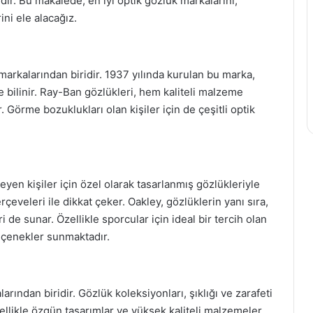
dir. Bu makalede, en iyi optik gözlük markalarını,
ini ele alacağız.
rkalarından biridir. 1937 yılında kurulan bu marka,
le bilinir. Ray-Ban gözlükleri, hem kaliteli malzeme
. Görme bozuklukları olan kişiler için de çeşitli optik
eyen kişiler için özel olarak tasarlanmış gözlükleriyle
rçeveleri ile dikkat çeker. Oakley, gözlüklerin yanı sıra,
 de sunar. Özellikle sporcular için ideal bir tercih olan
seçenekler sunmaktadır.
ından biridir. Gözlük koleksiyonları, şıklığı ve zarafeti
nellikle özgün tasarımlar ve yüksek kaliteli malzemeler