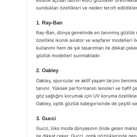
estetik açıdan tatmin edici gözlükler üretmekte
sundukları özellikleri ve neden tercih edildikler
1. Ray-Ban
Ray-Ban, dünya genelinde en tanınmış gözlük ma
özellikle ikonik aviator ve wayfarer modelleri i
kullanımı hem de şık tasarımları ile dikkat çeker
gözlük modelleri sunmaktadır.
2. Oakley
Oakley, sporcular ve aktif yaşam tarzını benims
tanınır. Yüksek performanslı lensleri ve hafif çe
göz sağlığını korumak için UV koruma özellikleri
Oakley, optik gözlük kategorisinde de çeşitli 
3. Gucci
Gucci, lüks moda dünyasının önde gelen markalar
ile dikkat çeker. Gucci, optik gözlüklerinde ge