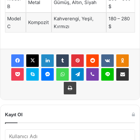
Metal
Gümüş, Altın, Siyah
B
$
Model
Kahverengi, Yeşil,
180 – 280
Kompozit
C
Kırmızı
$
Facebook
X
LinkedIn
Tumblr
Pinterest
Reddit
VKontakte
Odnok
Pocket
Skype
Messenger
WhatsApp
Telegram
Viber
Line
E-Posta ile payla
Yazdır
Kayıt Ol