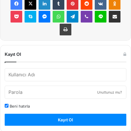
Pocket
Skype
Messenger
WhatsApp
Telegram
Viber
Line
E-Posta ile payla
Yazdır
Kayıt Ol
Unuttunuz mu?
Beni hatırla
Kayıt Ol