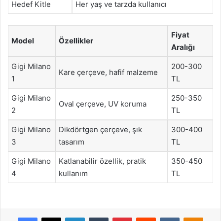
Hedef Kitle
Her yaş ve tarzda kullanıcı
Fiyat
Model
Özellikler
Aralığı
Gigi Milano
200-300
Kare çerçeve, hafif malzeme
1
TL
Gigi Milano
250-350
Oval çerçeve, UV koruma
2
TL
Gigi Milano
Dikdörtgen çerçeve, şık
300-400
3
tasarım
TL
Gigi Milano
Katlanabilir özellik, pratik
350-450
4
kullanım
TL
Facebook
X
LinkedIn
Tumblr
Pinterest
Reddit
VKontakte
Odnok