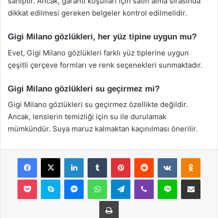
sahiptir. Ancak, garanti koşulları için satın alma sırasında
dikkat edilmesi gereken belgeler kontrol edilmelidir.
Gigi Milano gözlükleri, her yüz tipine uygun mu?
Evet, Gigi Milano gözlükleri farklı yüz tiplerine uygun
çeşitli çerçeve formları ve renk seçenekleri sunmaktadır.
Gigi Milano gözlükleri su geçirmez mi?
Gigi Milano gözlükleri su geçirmez özellikte değildir.
Ancak, lenslerin temizliği için su ile durulamak
mümkündür. Suya maruz kalmaktan kaçınılması önerilir.
Facebook
X
LinkedIn
Tumblr
Pinterest
Reddit
VKontakte
Odnok
Pocket
Skype
Messenger
WhatsApp
Telegram
Viber
Line
E-Posta ile payla
Yazdır