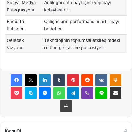
Sosyal Medya
Anlık görüntü paylaşımı yapmayı
Entegrasyonu
kolaylaştırır.
Endüstri
Çalışanların performansını artırmayı
Kullanımı
hedefler.
Gelecek
Teknolojinin toplumsal etkileşimdeki
Vizyonu
rolünü geliştirme potansiyeli.
Facebook
X
LinkedIn
Tumblr
Pinterest
Reddit
VKontakte
Odnok
Pocket
Skype
Messenger
WhatsApp
Telegram
Viber
Line
E-Posta ile payla
Yazdır
Kayıt Ol