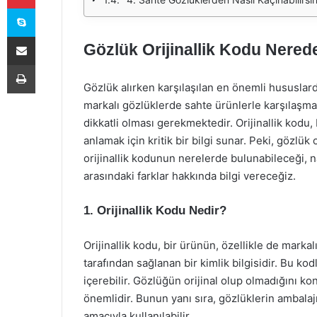
Skype
E-Posta ile paylaş
Gözlük Orijinallik Kodu Nered
Yazdır
Gözlük alırken karşılaşılan en önemli hususlardan
markalı gözlüklerde sahte ürünlerle karşılaşma
dikkatli olması gerekmektedir. Orijinallik kod
anlamak için kritik bir bilgi sunar. Peki, gözlü
orijinallik kodunun nerelerde bulunabileceği, na
arasındaki farklar hakkında bilgi vereceğiz.
1. Orijinallik Kodu Nedir?
Orijinallik kodu, bir ürünün, özellikle de markal
tarafından sağlanan bir kimlik bilgisidir. Bu kod
içerebilir. Gözlüğün orijinal olup olmadığını ko
önemlidir. Bunun yanı sıra, gözlüklerin ambala
amacıyla kullanılabilir.