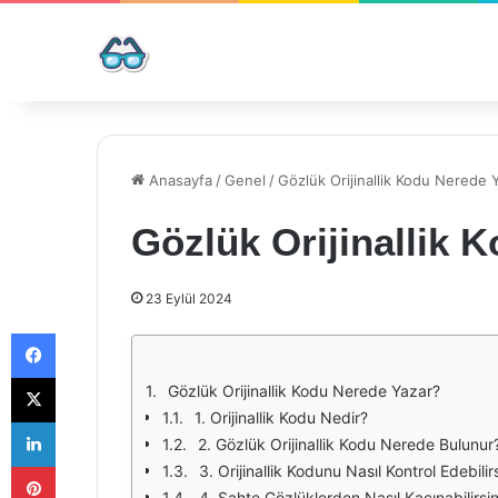
Anasayfa
/
Genel
/
Gözlük Orijinallik Kodu Nerede 
Gözlük Orijinallik 
23 Eylül 2024
Facebook
X
Gözlük Orijinallik Kodu Nerede Yazar?
1. Orijinallik Kodu Nedir?
LinkedIn
2. Gözlük Orijinallik Kodu Nerede Bulunur
Pinterest
3. Orijinallik Kodunu Nasıl Kontrol Edebilir
4. Sahte Gözlüklerden Nasıl Kaçınabilirsin