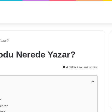
Yazar?
Kodu Nerede Yazar?
4 dakika okuma süresi
?
siniz?
iz?