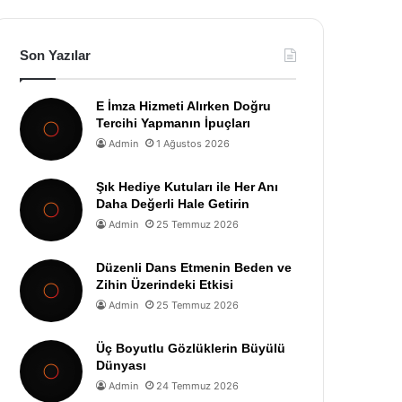
Son Yazılar
E İmza Hizmeti Alırken Doğru
Tercihi Yapmanın İpuçları
Admin
1 Ağustos 2026
Şık Hediye Kutuları ile Her Anı
Daha Değerli Hale Getirin
Admin
25 Temmuz 2026
Düzenli Dans Etmenin Beden ve
Zihin Üzerindeki Etkisi
Admin
25 Temmuz 2026
Üç Boyutlu Gözlüklerin Büyülü
Dünyası
Admin
24 Temmuz 2026