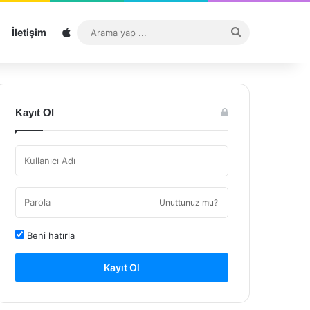
Sitemap
Arama
İletişim
yap
...
Kayıt Ol
Unuttunuz mu?
Beni hatırla
Kayıt Ol