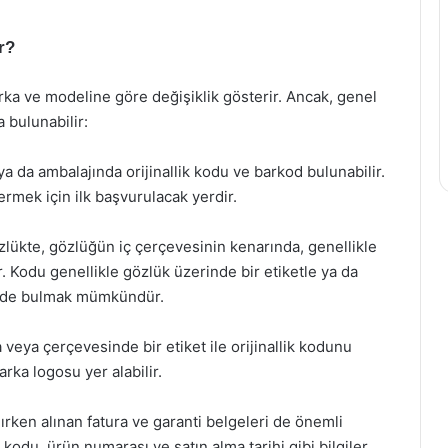
r?
rka ve modeline göre değişiklik gösterir. Ancak, genel
a bulunabilir:
a da ambalajında orijinallik kodu ve barkod bulunabilir.
ermek için ilk başvurulacak yerdir.
özlükte, gözlüğün iç çerçevesinin kenarında, genellikle
ur. Kodu genellikle gözlük üzerinde bir etiketle ya da
ilde bulmak mümkündür.
 veya çerçevesinde bir etiket ile orijinallik kodunu
rka logosu yer alabilir.
lırken alınan fatura ve garanti belgeleri de önemli
ik kodu, ürün numarası ve satın alma tarihi gibi bilgiler