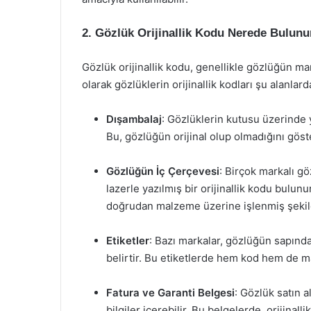
2. Gözlük Orijinallik Kodu Nerede Bulunu
Gözlük orijinallik kodu, genellikle gözlüğün ma
olarak gözlüklerin orijinallik kodları şu alanlard
Dışambalaj
: Gözlüklerin kutusu üzerinde y
Bu, gözlüğün orijinal olup olmadığını göst
Gözlüğün İç Çerçevesi
: Birçok markalı g
lazerle yazılmış bir orijinallik kodu bulun
doğrudan malzeme üzerine işlenmiş şek
Etiketler
: Bazı markalar, gözlüğün sapında
belirtir. Bu etiketlerde hem kod hem de ma
Fatura ve Garanti Belgesi
: Gözlük satın a
bilgiler içerebilir. Bu belgelerde, orijinall