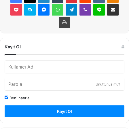
Pocket
Skype
Messenger
WhatsApp
Telegram
Viber
Line
E-Posta ile payla
Yazdır
Kayıt Ol
Unuttunuz mu?
Beni hatırla
Kayıt Ol