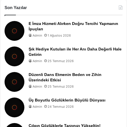
Son Yazılar
E İmza Hizmeti Alırken Doğru Tercihi Yapmanın
İpuçları
Admin
1 Ağustos 2026
Şık Hediye Kutuları ile Her Anı Daha Değerli Hale
Getirin
Admin
25 Temmuz 2026
Düzenli Dans Etmenin Beden ve Zihin
Üzerindeki Etkisi
Admin
25 Temmuz 2026
Üç Boyutlu Gözlüklerin Büyülü Dünyası
Admin
24 Temmuz 2026
Çılgın Gözlüklerle Tarzınızı Yükseltin!