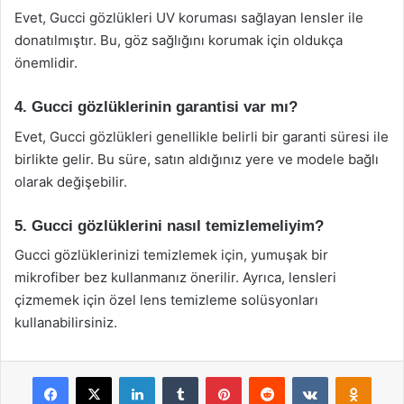
Evet, Gucci gözlükleri UV koruması sağlayan lensler ile
donatılmıştır. Bu, göz sağlığını korumak için oldukça
önemlidir.
4. Gucci gözlüklerinin garantisi var mı?
Evet, Gucci gözlükleri genellikle belirli bir garanti süresi ile
birlikte gelir. Bu süre, satın aldığınız yere ve modele bağlı
olarak değişebilir.
5. Gucci gözlüklerini nasıl temizlemeliyim?
Gucci gözlüklerinizi temizlemek için, yumuşak bir
mikrofiber bez kullanmanız önerilir. Ayrıca, lensleri
çizmemek için özel lens temizleme solüsyonları
kullanabilirsiniz.
Facebook
X
LinkedIn
Tumblr
Pinterest
Reddit
VKontakte
Odnok