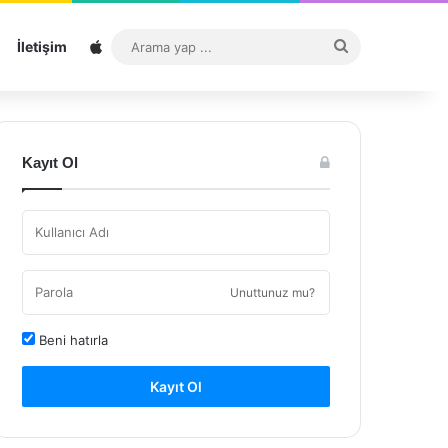
Sitemap
Arama
İletişim
yap
...
Kayıt Ol
Unuttunuz mu?
Beni hatırla
Kayıt Ol