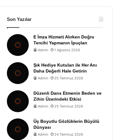
Son Yazılar
E İmza Hizmeti Alırken Doğru
Tercihi Yapmanın İpuçları
Admin
1 Ağustos 2026
Şık Hediye Kutuları ile Her Anı
Daha Değerli Hale Getirin
Admin
25 Temmuz 2026
Düzenli Dans Etmenin Beden ve
Zihin Üzerindeki Etkisi
Admin
25 Temmuz 2026
Üç Boyutlu Gözlüklerin Büyülü
Dünyası
Admin
24 Temmuz 2026