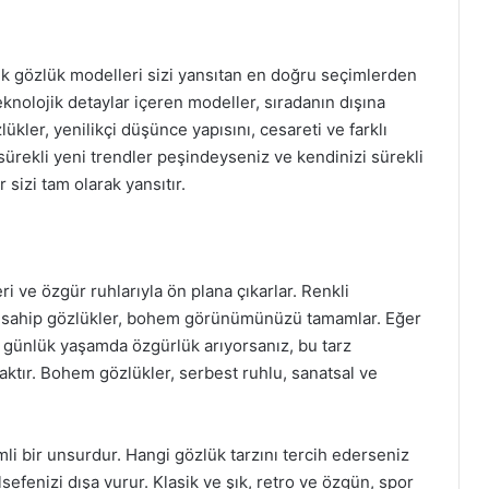
stik gözlük modelleri sizi yansıtan en doğru seçimlerden
 teknolojik detaylar içeren modeller, sıradanın dışına
lükler, yenilikçi düşünce yapısını, cesareti ve farklı
sürekli yeni trendler peşindeyseniz ve kendinizi sürekli
 sizi tam olarak yansıtır.
i ve özgür ruhlarıyla ön plana çıkarlar. Renkli
ra sahip gözlükler, bohem görünümünüzü tamamlar. Eğer
e günlük yaşamda özgürlük arıyorsanız, bu tarz
ktır. Bohem gözlükler, serbest ruhlu, sanatsal ve
mli bir unsurdur. Hangi gözlük tarzını tercih ederseniz
lsefenizi dışa vurur. Klasik ve şık, retro ve özgün, spor