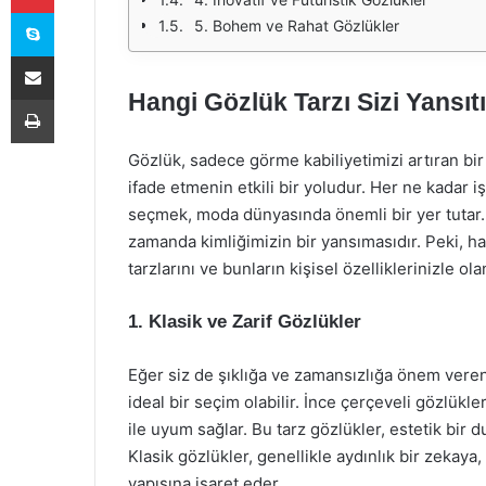
Skype
5. Bohem ve Rahat Gözlükler
E-Posta ile paylaş
Hangi Gözlük Tarzı Sizi Yansıt
Yazdır
Gözlük, sadece görme kabiliyetimizi artıran bir 
ifade etmenin etkili bir yoludur. Her ne kadar 
seçmek, moda dünyasında önemli bir yer tutar. 
zamanda kimliğimizin bir yansımasıdır. Peki, han
tarzlarını ve bunların kişisel özelliklerinizle o
1. Klasik ve Zarif Gözlükler
Eğer siz de şıklığa ve zamansızlığa önem veren b
ideal bir seçim olabilir. İnce çerçeveli gözlükle
ile uyum sağlar. Bu tarz gözlükler, estetik bir d
Klasik gözlükler, genellikle aydınlık bir zekaya
yapısına işaret eder.