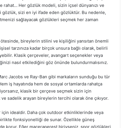
ve rahat… Her gözlük modeli, sizin içsel dünyanızı ve
iyi gözlük, sizi en iyi ifade eden gözlüktür. Bu nedenle,
ssetmenizi sağlayacak gözlükleri seçmek her zaman
tesinde, bireylerin stilini ve kişiliğini yansıtan önemli
şisel tarzınıza kadar birçok unsura bağlı olarak, belirli
leyebilir. Klasik çerçeveler, avangart seçenekler veya
inizi nasıl etkilediğini göz önünde bulundurmalısınız.
. Marc Jacobs ve Ray-Ban gibi markaların sunduğu bu tür
r. Hem iş hayatında hem de sosyal ortamlarda rahatça
ediyorsanız, klasik bir çerçeve seçmek sizin için
ve sadelik arayan bireylerin tercihi olarak öne çıkıyor.
 için idealdir. Daha çok outdoor etkinliklerinde veya
birlikte fonksiyonelliği de sunar. Özellikle güneş
ilde korur. Eğer maceraperest biriyseniz, spor gözlükleri