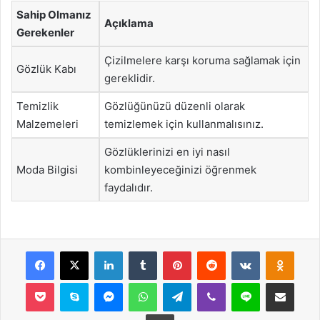
Sahip Olmanız
Açıklama
Gerekenler
Çizilmelere karşı koruma sağlamak için
Gözlük Kabı
gereklidir.
Temizlik
Gözlüğünüzü düzenli olarak
Malzemeleri
temizlemek için kullanmalısınız.
Gözlüklerinizi en iyi nasıl
Moda Bilgisi
kombinleyeceğinizi öğrenmek
faydalıdır.
Facebook
X
LinkedIn
Tumblr
Pinterest
Reddit
VKontakte
Odnok
Pocket
Skype
Messenger
WhatsApp
Telegram
Viber
Line
E-Posta ile payla
Yazdır