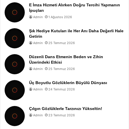
E İmza Hizmeti Alırken Doğru Tercihi Yapmanın
İpuçları
Admin
1 Ağustos 2026
Şık Hediye Kutuları ile Her Anı Daha Değerli Hale
Getirin
Admin
25 Temmuz 2026
Düzenli Dans Etmenin Beden ve Zihin
Üzerindeki Etkisi
Admin
25 Temmuz 2026
Üç Boyutlu Gözlüklerin Büyülü Dünyası
Admin
24 Temmuz 2026
Çılgın Gözlüklerle Tarzınızı Yükseltin!
Admin
23 Temmuz 2026