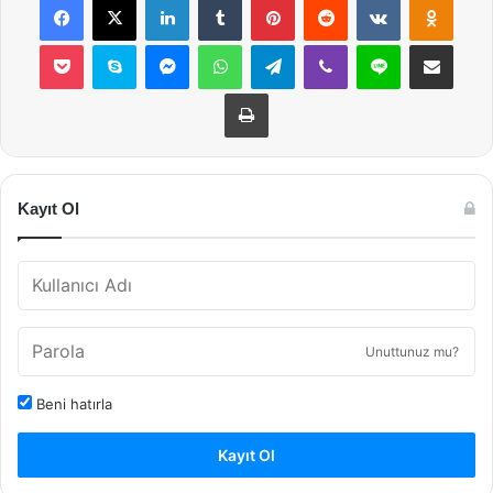
Pocket
Skype
Messenger
WhatsApp
Telegram
Viber
Line
E-Posta ile payla
Yazdır
Kayıt Ol
Unuttunuz mu?
Beni hatırla
Kayıt Ol