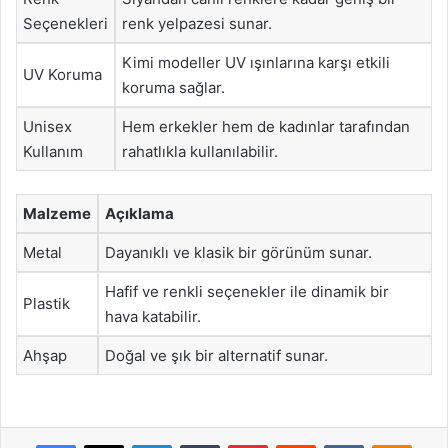
Seçenekleri
renk yelpazesi sunar.
Kimi modeller UV ışınlarına karşı etkili
UV Koruma
koruma sağlar.
Unisex
Hem erkekler hem de kadınlar tarafından
Kullanım
rahatlıkla kullanılabilir.
Malzeme
Açıklama
Metal
Dayanıklı ve klasik bir görünüm sunar.
Hafif ve renkli seçenekler ile dinamik bir
Plastik
hava katabilir.
Ahşap
Doğal ve şık bir alternatif sunar.
Facebook
X
LinkedIn
Tumblr
Pinterest
Reddit
VKontakte
Odnok