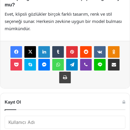
mu?
Evet, klipsli gözlükler birçok farklı tasarım, renk ve stil
seçeneği sunar. Herkesin zevkine uygun bir model bulması
mümkündür.
Facebook
X
LinkedIn
Tumblr
Pinterest
Reddit
VKontakte
Odnok
Pocket
Skype
Messenger
WhatsApp
Telegram
Viber
Line
E-Posta ile payla
Yazdır
Kayıt Ol