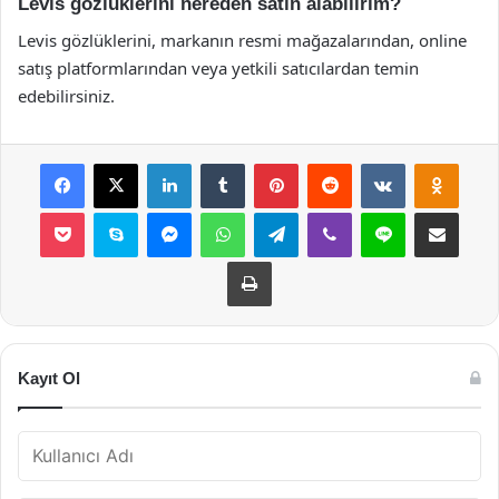
Levis gözlüklerini nereden satın alabilirim?
Levis gözlüklerini, markanın resmi mağazalarından, online
satış platformlarından veya yetkili satıcılardan temin
edebilirsiniz.
Facebook
X
LinkedIn
Tumblr
Pinterest
Reddit
VKontakte
Odnok
Pocket
Skype
Messenger
WhatsApp
Telegram
Viber
Line
E-Posta ile payla
Yazdır
Kayıt Ol