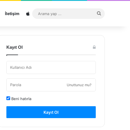
Sitemap
Arama
İletişim
yap
...
Kayıt Ol
Unuttunuz mu?
Beni hatırla
Kayıt Ol