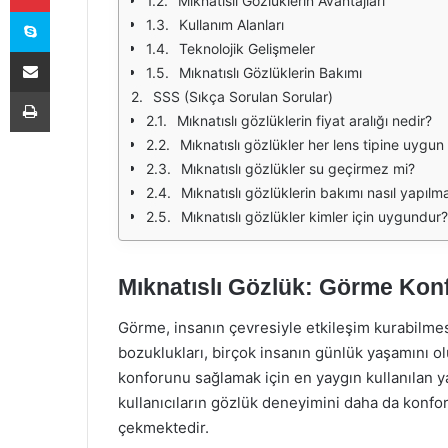
Mıknatıslı Gözlüklerin Avantajları
Skype
Kullanım Alanları
Teknolojik Gelişmeler
E-Posta ile paylaş
Mıknatıslı Gözlüklerin Bakımı
Yazdır
SSS (Sıkça Sorulan Sorular)
Mıknatıslı gözlüklerin fiyat aralığı nedir?
Mıknatıslı gözlükler her lens tipine uygu
Mıknatıslı gözlükler su geçirmez mi?
Mıknatıslı gözlüklerin bakımı nasıl yapılma
Mıknatıslı gözlükler kimler için uygundur?
Mıknatıslı Gözlük: Görme Kon
Görme, insanın çevresiyle etkileşim kurabilmes
bozuklukları, birçok insanın günlük yaşamını o
konforunu sağlamak için en yaygın kullanılan yar
kullanıcıların gözlük deneyimini daha da konfor
çekmektedir.