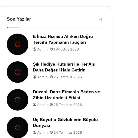
Son Yazılar
E İmza Hizmeti Alırken Doğru
Tercihi Yapmanın İpuçları
Admin
1 Ağustos 2026
Şık Hediye Kutuları ile Her Anı
Daha Değerli Hale Getirin
Admin
25 Temmuz 2026
Düzenli Dans Etmenin Beden ve
Zihin Üzerindeki Etkisi
Admin
25 Temmuz 2026
Üç Boyutlu Gözlüklerin Büyülü
Dünyası
Admin
24 Temmuz 2026