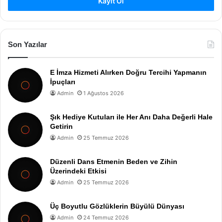
Kayıt Ol
Son Yazılar
E İmza Hizmeti Alırken Doğru Tercihi Yapmanın
İpuçları
Admin
1 Ağustos 2026
Şık Hediye Kutuları ile Her Anı Daha Değerli Hale
Getirin
Admin
25 Temmuz 2026
Düzenli Dans Etmenin Beden ve Zihin
Üzerindeki Etkisi
Admin
25 Temmuz 2026
Üç Boyutlu Gözlüklerin Büyülü Dünyası
Admin
24 Temmuz 2026