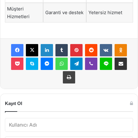
Müşteri
Garanti ve destek
Yetersiz hizmet
Hizmetleri
Facebook
X
LinkedIn
Tumblr
Pinterest
Reddit
VKontakte
Odnok
Pocket
Skype
Messenger
WhatsApp
Telegram
Viber
Line
E-Posta ile payla
Yazdır
Kayıt Ol