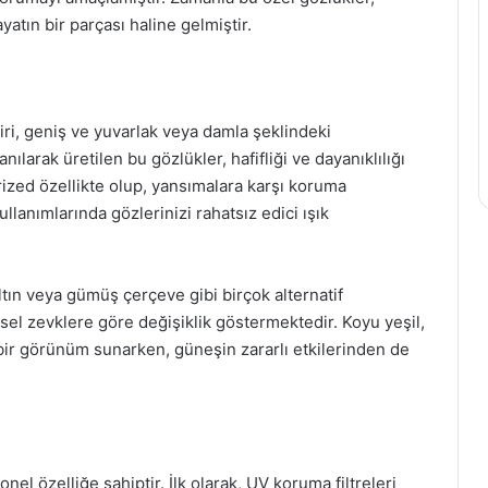
atın bir parçası haline gelmiştir.
biri, geniş ve yuvarlak veya damla şeklindeki
nılarak üretilen bu gözlükler, hafifliği ve dayanıklılığı
arized özellikte olup, yansımalara karşı koruma
llanımlarında gözlerinizi rahatsız edici ışık
ltın veya gümüş çerçeve gibi birçok alternatif
isel zevklere göre değişiklik göstermektedir. Koyu yeşil,
 bir görünüm sunarken, güneşin zararlı etkilerinden de
yonel özelliğe sahiptir. İlk olarak, UV koruma filtreleri