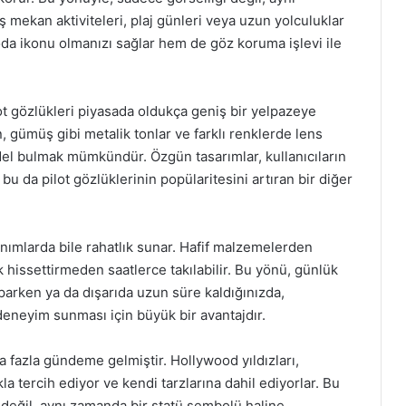
ş mekan aktiviteleri, plaj günleri veya uzun yolculuklar
oda ikonu olmanızı sağlar hem de göz koruma işlevi ile
lot gözlükleri piyasada oldukça geniş bir yelpazeye
ın, gümüş gibi metalik tonlar ve farklı renklerde lens
del bulmak mümkündür. Özgün tasarımlar, kullanıcıların
bu da pilot gözlüklerinin popülaritesini artıran bir diğer
anımlarda bile rahatlık sunar. Hafif malzemelerden
ık hissettirmeden saatlerce takılabilir. Bu yönü, günlük
yaparken ya da dışarıda uzun süre kaldığınızda,
 deneyim sunması için büyük bir avantajdır.
ha fazla gündeme gelmiştir. Hollywood yıldızları,
a tercih ediyor ve kendi tarzlarına dahil ediyorlar. Bu
 değil, aynı zamanda bir statü sembolü haline