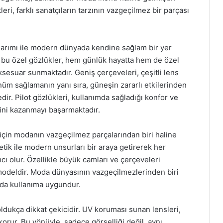
eri, farklı sanatçıların tarzının vazgeçilmez bir parçası
 tasarımı ile modern dünyada kendine sağlam bir yer
ğu bu özel gözlükler, hem günlük hayatta hem de özel
sesuar sunmaktadır. Geniş çerçeveleri, çeşitli lens
ünüm sağlamanın yanı sıra, güneşin zararlı etkilerinden
ir. Pilot gözlükleri, kullanımda sağladığı konfor ve
sini kazanmayı başarmaktadır.
 için modanın vazgeçilmez parçalarından biri haline
tetik ile modern unsurları bir araya getirerek her
cı olur. Özellikle büyük camları ve çerçeveleri
r modeldir. Moda dünyasının vazgeçilmezlerinden biri
mda kullanıma uygundur.
oldukça dikkat çekicidir. UV koruması sunan lensleri,
 korur. Bu yönüyle, sadece görselliği değil, aynı