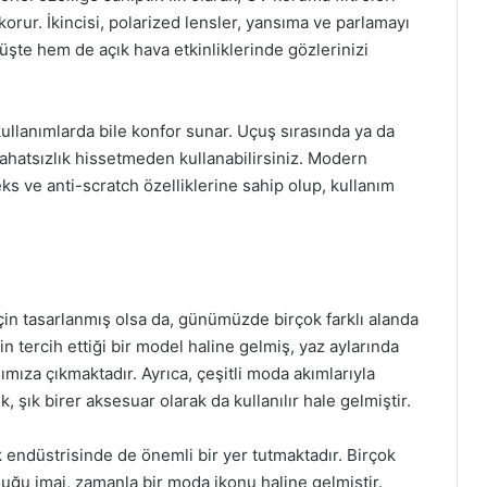
korur. İkincisi, polarized lensler, yansıma ve parlamayı
üşte hem de açık hava etkinliklerinde gözlerinizi
 kullanımlarda bile konfor sunar. Uçuş sırasında ya da
 rahatsızlık hissetmeden kullanabilirsiniz. Modern
eks ve anti-scratch özelliklerine sahip olup, kullanım
r için tasarlanmış olsa da, günümüzde birçok farklı alanda
in tercih ettiği bir model haline gelmiş, yaz aylarında
şımıza çıkmaktadır. Ayrıca, çeşitli moda akımlarıyla
k, şık birer aksesuar olarak da kullanılır hale gelmiştir.
ik endüstrisinde de önemli bir yer tutmaktadır. Birçok
duğu imaj, zamanla bir moda ikonu haline gelmiştir.