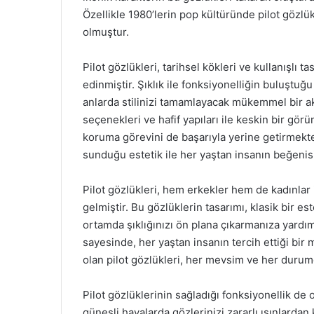
Özellikle 1980’lerin pop kültüründe pilot gözlükl
olmuştur.
Pilot gözlükleri, tarihsel kökleri ve kullanışlı
edinmiştir. Şıklık ile fonksiyonelliğin buluştu
anlarda stilinizi tamamlayacak mükemmel bir ak
seçenekleri ve hafif yapıları ile keskin bir gör
koruma görevini de başarıyla yerine getirmekted
sunduğu estetik ile her yaştan insanın beğeni
Pilot gözlükleri, hem erkekler hem de kadınlar
gelmiştir. Bu gözlüklerin tasarımı, klasik bir es
ortamda şıklığınızı ön plana çıkarmanıza yardım
sayesinde, her yaştan insanın tercih ettiği bi
olan pilot gözlükleri, her mevsim ve her duru
Pilot gözlüklerinin sağladığı fonksiyonellik de 
güneşli havalarda gözlerinizi zararlı ışınlardan