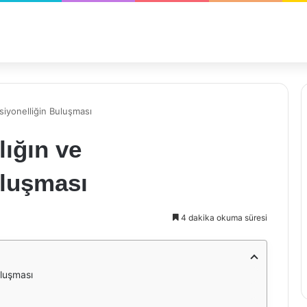
ksiyonelliğin Buluşması
lığın ve
uluşması
4 dakika okuma süresi
uluşması