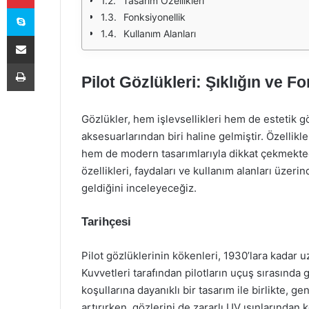
Tasarım Özellikleri
Skype
Fonksiyonellik
Kullanım Alanları
E-Posta ile paylaş
Yazdır
Pilot Gözlükleri: Şıklığın ve 
Gözlükler, hem işlevsellikleri hem de estetik 
aksesuarlarından biri haline gelmiştir. Özellikl
hem de modern tasarımlarıyla dikkat çekmektedi
özellikleri, faydaları ve kullanım alanları üzerin
geldiğini inceleyeceğiz.
Tarihçesi
Pilot gözlüklerinin kökenleri, 1930’lara kadar u
Kuvvetleri tarafından pilotların uçuş sırasında
koşullarına dayanıklı bir tasarım ile birlikte, ge
artırırken, gözlerini de zararlı UV ışınlarında