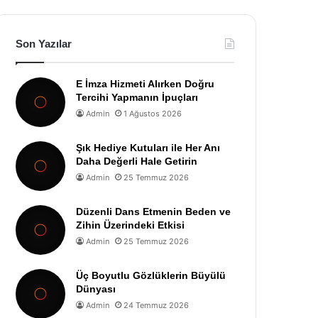
Son Yazılar
E İmza Hizmeti Alırken Doğru
Tercihi Yapmanın İpuçları
Admin
1 Ağustos 2026
Şık Hediye Kutuları ile Her Anı
Daha Değerli Hale Getirin
Admin
25 Temmuz 2026
Düzenli Dans Etmenin Beden ve
Zihin Üzerindeki Etkisi
Admin
25 Temmuz 2026
Üç Boyutlu Gözlüklerin Büyülü
Dünyası
Admin
24 Temmuz 2026