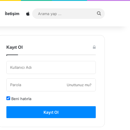
Sitemap
Arama
İletişim
yap
...
Kayıt Ol
Unuttunuz mu?
Beni hatırla
Kayıt Ol