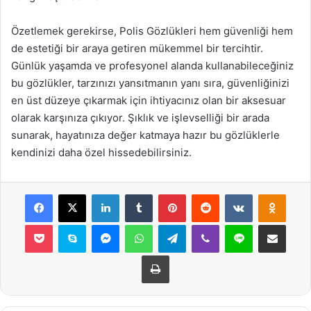
Özetlemek gerekirse, Polis Gözlükleri hem güvenliği hem
de estetiği bir araya getiren mükemmel bir tercihtir.
Günlük yaşamda ve profesyonel alanda kullanabileceğiniz
bu gözlükler, tarzınızı yansıtmanın yanı sıra, güvenliğinizi
en üst düzeye çıkarmak için ihtiyacınız olan bir aksesuar
olarak karşınıza çıkıyor. Şıklık ve işlevselliği bir arada
sunarak, hayatınıza değer katmaya hazır bu gözlüklerle
kendinizi daha özel hissedebilirsiniz.
Facebook
X
LinkedIn
Tumblr
Pinterest
Reddit
VKontakte
Odnok
Pocket
Skype
Messenger
WhatsApp
Telegram
Viber
Line
E-Posta ile payla
Yazdır