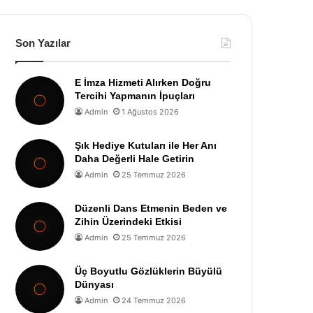
Son Yazılar
E İmza Hizmeti Alırken Doğru
Tercihi Yapmanın İpuçları
Admin
1 Ağustos 2026
Şık Hediye Kutuları ile Her Anı
Daha Değerli Hale Getirin
Admin
25 Temmuz 2026
Düzenli Dans Etmenin Beden ve
Zihin Üzerindeki Etkisi
Admin
25 Temmuz 2026
Üç Boyutlu Gözlüklerin Büyülü
Dünyası
Admin
24 Temmuz 2026