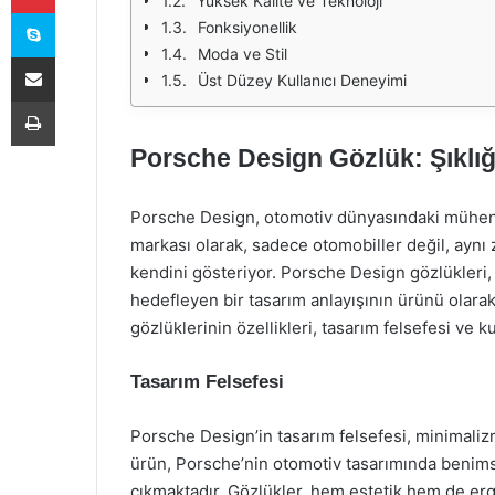
Yüksek Kalite ve Teknoloji
Skype
Fonksiyonellik
Moda ve Stil
E-Posta ile paylaş
Üst Düzey Kullanıcı Deneyimi
Yazdır
Porsche Design Gözlük: Şıklığ
Porsche Design, otomotiv dünyasındaki mühendi
markası olarak, sadece otomobiller değil, aynı 
kendini gösteriyor. Porsche Design gözlükleri, 
hedefleyen bir tasarım anlayışının ürünü olara
gözlüklerinin özellikleri, tasarım felsefesi ve k
Tasarım Felsefesi
Porsche Design’in tasarım felsefesi, minimalizm
ürün, Porsche’nin otomotiv tasarımında benimse
çıkmaktadır. Gözlükler, hem estetik hem de erg