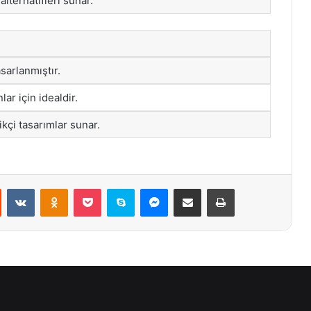
alternatifleri sunar.
asarlanmıştır.
lar için idealdir.
kçi tasarımlar sunar.
st
Reddit
VKontakte
Odnoklassniki
Pocket
Skype
Messenger
E-Posta ile paylaş
Yazdır