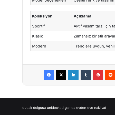
Model Seçenekleri
Çeşitli renk ve tasarım 
Koleksiyon
Açıklama
Sportif
Aktif yaşam tarzı için t
Klasik
Zamansız bir stil arayan
Modern
Trendlere uygun, yenili
Facebook
X
LinkedIn
Tumblr
Pintere
dudak dolgusu
unblocked games
evden eve nakliyat