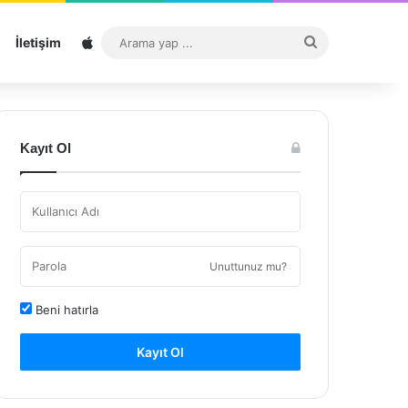
Sitemap
Arama
İletişim
yap
...
Kayıt Ol
Unuttunuz mu?
Beni hatırla
Kayıt Ol