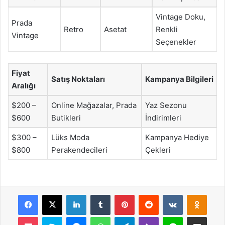
Vintage Doku,
Prada
Retro
Asetat
Renkli
Vintage
Seçenekler
Fiyat
Satış Noktaları
Kampanya Bilgileri
Aralığı
$200 –
Online Mağazalar, Prada
Yaz Sezonu
$600
Butikleri
İndirimleri
$300 –
Lüks Moda
Kampanya Hediye
$800
Perakendecileri
Çekleri
Facebook
X
LinkedIn
Tumblr
Pinterest
Reddit
VKontakte
Odnok
Pocket
Skype
Messenger
WhatsApp
Telegram
Viber
Line
E-Posta ile payla