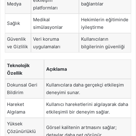
etkileşim
Medya
bağlantılar
platformları
Medikal
Hekimlerin eğitiminde
Sağlık
simülasyonlar
iyileştirme
Güvenlik
Veri koruma
Kullanıcıların
ve Gizlilik
uygulamaları
bilgilerinin güvenliği
Teknolojik
Açıklama
Özellik
Dokunsal Geri
Kullanıcılara daha gerçekçi etkileşim
Bildirim
deneyimi sunar.
Hareket
Kullanıcı hareketlerini algılayarak daha
Algılama
etkileşimli bir deneyim sağlar.
Yüksek
Görsel kalitenin artmasını sağlar;
Çözünürlüklü
detaylar daha net görünür.