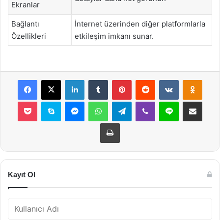
Ekranlar
Bağlantı
İnternet üzerinden diğer platformlarla
Özellikleri
etkileşim imkanı sunar.
Facebook
X
LinkedIn
Tumblr
Pinterest
Reddit
VKontakte
Odnok
Pocket
Skype
Messenger
WhatsApp
Telegram
Viber
Line
E-Posta ile payla
Yazdır
Kayıt Ol