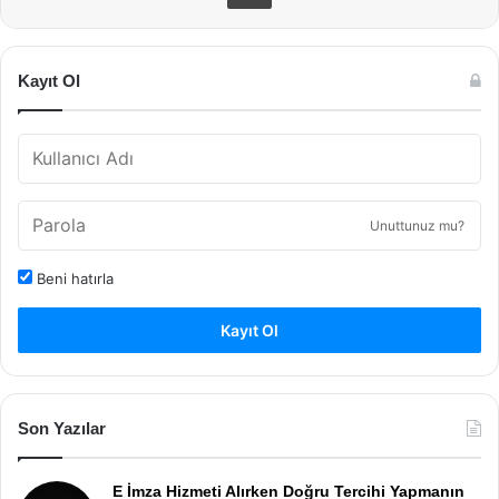
Kayıt Ol
Unuttunuz mu?
Beni hatırla
Kayıt Ol
Son Yazılar
E İmza Hizmeti Alırken Doğru Tercihi Yapmanın