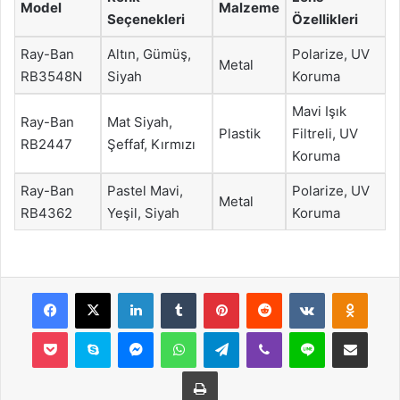
Model
Malzeme
Seçenekleri
Özellikleri
Ray-Ban
Altın, Gümüş,
Polarize, UV
Metal
RB3548N
Siyah
Koruma
Mavi Işık
Ray-Ban
Mat Siyah,
Plastik
Filtreli, UV
RB2447
Şeffaf, Kırmızı
Koruma
Ray-Ban
Pastel Mavi,
Polarize, UV
Metal
RB4362
Yeşil, Siyah
Koruma
Facebook
X
LinkedIn
Tumblr
Pinterest
Reddit
VKontakte
Odnok
Pocket
Skype
Messenger
WhatsApp
Telegram
Viber
Line
E-Posta ile payla
Yazdır