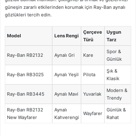
güneşin zararlı etkilerinden korumak için Ray-Ban aynalı
gözlükleri tercih edin.
Çerçeve
Uygun
Model
Lens Rengi
Türü
Tarz
Spor &
Ray-Ban RB2132
Aynalı Gri
Kare
Günlük
Şık &
Ray-Ban RB3025
Aynalı Yeşil
Pilota
Klasik
Modern &
Ray-Ban RB3445
Aynalı Mavi
Yuvarlak
Trendy
Ray-Ban RB2132
Aynalı
Günlük &
Wayfarer
New Wayfarer
Kahverengi
Rahat