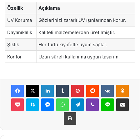
Özellik
Açıklama
UV Koruma
Gözlerinizi zararlı UV ışınlarından korur.
Dayanıklılık
Kaliteli malzemelerden üretilmiştir.
Şıklık
Her türlü kıyafetle uyum sağlar.
Konfor
Uzun süreli kullanıma uygun tasarım.
Facebook
X
LinkedIn
Tumblr
Pinterest
Reddit
VKontakte
Odnok
Pocket
Skype
Messenger
WhatsApp
Telegram
Viber
Line
E-Posta ile payla
Yazdır