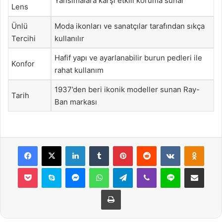
Yansımalara karşı etkili koruma sunar
Lens
Ünlü
Moda ikonları ve sanatçılar tarafından sıkça
Tercihi
kullanılır
Hafif yapı ve ayarlanabilir burun pedleri ile
Konfor
rahat kullanım
1937’den beri ikonik modeller sunan Ray-
Tarih
Ban markası
Facebook
X
LinkedIn
Tumblr
Pinterest
Reddit
VKontakte
Odnok
Pocket
Skype
Messenger
WhatsApp
Telegram
Viber
Line
E-Posta ile payla
Yazdır