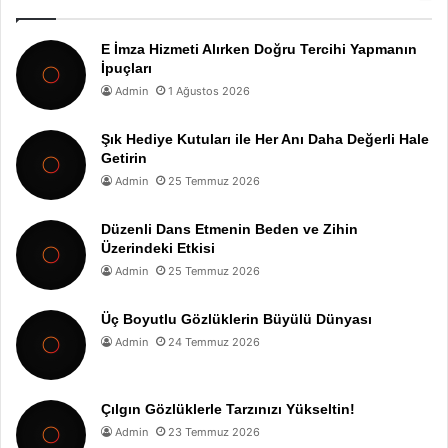
E İmza Hizmeti Alırken Doğru Tercihi Yapmanın
İpuçları
Admin
1 Ağustos 2026
Şık Hediye Kutuları ile Her Anı Daha Değerli Hale
Getirin
Admin
25 Temmuz 2026
Düzenli Dans Etmenin Beden ve Zihin
Üzerindeki Etkisi
Admin
25 Temmuz 2026
Üç Boyutlu Gözlüklerin Büyülü Dünyası
Admin
24 Temmuz 2026
Çılgın Gözlüklerle Tarzınızı Yükseltin!
Admin
23 Temmuz 2026