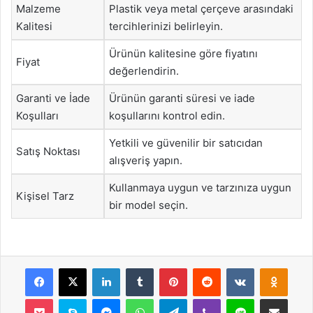
Malzeme
Plastik veya metal çerçeve arasındaki
Kalitesi
tercihlerinizi belirleyin.
Ürünün kalitesine göre fiyatını
Fiyat
değerlendirin.
Garanti ve İade
Ürünün garanti süresi ve iade
Koşulları
koşullarını kontrol edin.
Yetkili ve güvenilir bir satıcıdan
Satış Noktası
alışveriş yapın.
Kullanmaya uygun ve tarzınıza uygun
Kişisel Tarz
bir model seçin.
Facebook
X
LinkedIn
Tumblr
Pinterest
Reddit
VKontakte
Odnok
Pocket
Skype
Messenger
WhatsApp
Telegram
Viber
Line
E-Posta ile payla