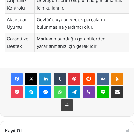
Orijinallik
Gözlüğün sahte olup olmadığını anlamak
Kontrolü
için kullanılır.
Aksesuar
Gözlüğe uygun yedek parçaların
Uyumu
bulunmasına yardımcı olur.
Garanti ve
Markanın sunduğu garantilerden
Destek
yararlanmanız için gereklidir.
Facebook
X
LinkedIn
Tumblr
Pinterest
Reddit
VKontakte
Odnok
Pocket
Skype
Messenger
WhatsApp
Telegram
Viber
Line
E-Posta ile payla
Yazdır
Kayıt Ol