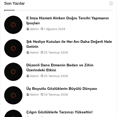
Son Yazılar
E İmza Hizmeti Alırken Doğru Tercihi Yapmanın
İpuçları
Admin
1 Ağustos 2026
Şık Hediye Kutuları ile Her Anı Daha Değerli Hale
Getirin
Admin
25 Temmuz 2026
Düzenli Dans Etmenin Beden ve Zihin
Üzerindeki Etkisi
Admin
25 Temmuz 2026
Üç Boyutlu Gözlüklerin Büyülü Dünyası
Admin
24 Temmuz 2026
Çılgın Gözlüklerle Tarzınızı Yükseltin!