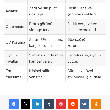
Zarif ve şık pilot
Çeşitli lens ve
Aviator
gözlüğü.
çerçeve renkleri.
Retro görünüm,
Farklı çerçeve ve
Clubmaster
vintage tarz.
lens seçenekleri.
Zararlı UV ışınlarına
Göz sağlığını
UV Koruma
karşı koruma.
koruma.
Uygun
Sezonluk indirim ve
Kaliteli ürün, uygun
Fiyatlar
kampanyalar.
bütçe.
Tarz
Kişisel stilinizi
Günlük ve özel
Yansıtma
yansıtır.
etkinlikler için ideal.
Facebook
X
LinkedIn
Tumblr
Pinterest
Reddit
VKontakte
Odnok
Pocket
Skype
Messenger
WhatsApp
Telegram
Viber
Line
E-Posta ile payla