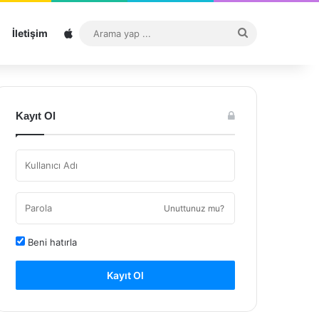
Sitemap
Arama
İletişim
yap
...
Kayıt Ol
Unuttunuz mu?
Beni hatırla
Kayıt Ol