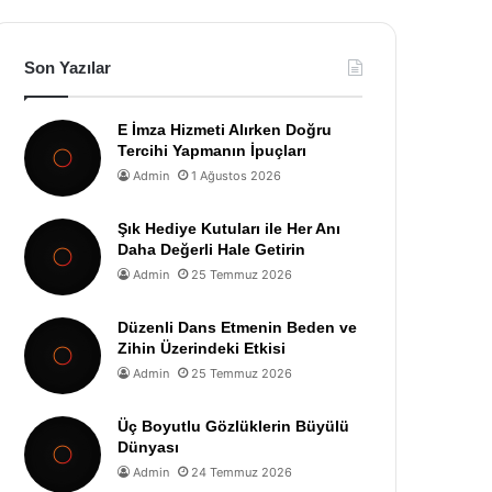
Son Yazılar
E İmza Hizmeti Alırken Doğru
Tercihi Yapmanın İpuçları
Admin
1 Ağustos 2026
Şık Hediye Kutuları ile Her Anı
Daha Değerli Hale Getirin
Admin
25 Temmuz 2026
Düzenli Dans Etmenin Beden ve
Zihin Üzerindeki Etkisi
Admin
25 Temmuz 2026
Üç Boyutlu Gözlüklerin Büyülü
Dünyası
Admin
24 Temmuz 2026