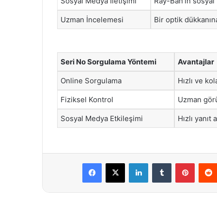
Sosyal Medya İletişimi
Ray-Ban’ın sosyal 
Uzman İncelemesi
Bir optik dükkanın
Seri No Sorgulama Yöntemi
Avantajlar
Online Sorgulama
Hızlı ve kol
Fiziksel Kontrol
Uzman görüş
Sosyal Medya Etkileşimi
Hızlı yanıt 
Facebook
X
LinkedIn
Tumblr
Pintere