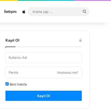
Sitemap
Arama
İletişim
yap
...
Kayıt Ol
Unuttunuz mu?
Beni hatırla
Kayıt Ol