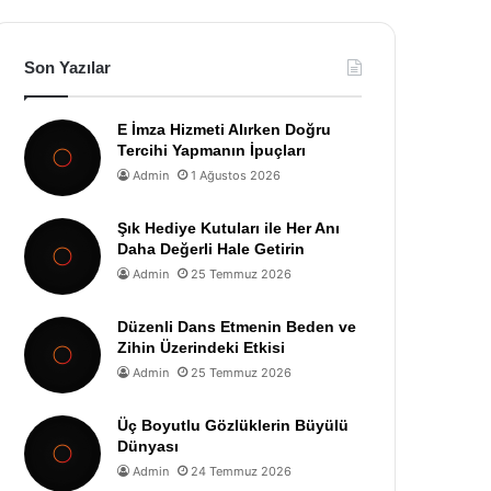
Son Yazılar
E İmza Hizmeti Alırken Doğru
Tercihi Yapmanın İpuçları
Admin
1 Ağustos 2026
Şık Hediye Kutuları ile Her Anı
Daha Değerli Hale Getirin
Admin
25 Temmuz 2026
Düzenli Dans Etmenin Beden ve
Zihin Üzerindeki Etkisi
Admin
25 Temmuz 2026
Üç Boyutlu Gözlüklerin Büyülü
Dünyası
Admin
24 Temmuz 2026