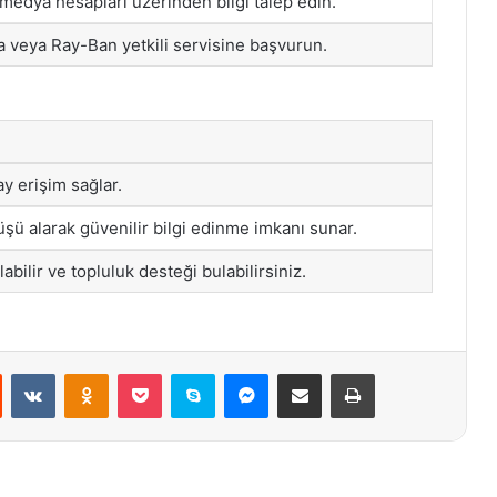
medya hesapları üzerinden bilgi talep edin.
a veya Ray-Ban yetkili servisine başvurun.
ay erişim sağlar.
ü alarak güvenilir bilgi edinme imkanı sunar.
alabilir ve topluluk desteği bulabilirsiniz.
st
Reddit
VKontakte
Odnoklassniki
Pocket
Skype
Messenger
E-Posta ile paylaş
Yazdır