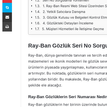
Seri No Sorgulama Yöntemleri
Skype
1. Ray-Ban Resmi Web Sitesi Üzerinden 
2. Yetkili Satıcılara Danışma
E-Posta ile paylaş
3. Gözlük Kutusu ve Belgeleri Kontrol Et
Yazdır
4. Gözlükteki Detayları İnceleme
5. Müşteri Hizmetleri ile İletişime Geçme
Ray-Ban Gözlük Seri No Sorg
Ray-Ban, dünya genelinde tanınan ve tercih edile
malzemeleri ve ikonik modelleri ile gözlük seve
ürünlerin piyasada yaygınlaşması, kullanıcıların
artırmıştır. Bu noktada, gözlüklerin seri numara
yollarından biridir. Bu makalede, Ray-Ban gözl
şekilde ele alacağız.
Ray-Ban Gözlüklerin Seri Numarası Nedi
Ray-Ban gözlüklerin her birinin üzerinde bulun