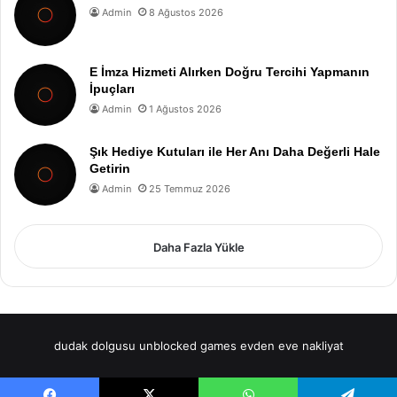
Admin
8 Ağustos 2026
E İmza Hizmeti Alırken Doğru Tercihi Yapmanın
İpuçları
Admin
1 Ağustos 2026
Şık Hediye Kutuları ile Her Anı Daha Değerli Hale
Getirin
Admin
25 Temmuz 2026
Daha Fazla Yükle
dudak dolgusu
unblocked games
evden eve nakliyat