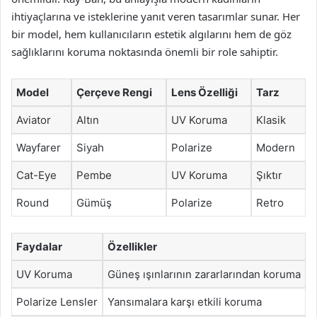
ihtiyaçlarına ve isteklerine yanıt veren tasarımlar sunar. Her
bir model, hem kullanıcıların estetik algılarını hem de göz
sağlıklarını koruma noktasında önemli bir role sahiptir.
Model
Çerçeve Rengi
Lens Özelliği
Tarz
Aviator
Altın
UV Koruma
Klasik
Wayfarer
Siyah
Polarize
Modern
Cat-Eye
Pembe
UV Koruma
Şıktır
Round
Gümüş
Polarize
Retro
Faydalar
Özellikler
UV Koruma
Güneş ışınlarının zararlarından koruma
Polarize Lensler
Yansımalara karşı etkili koruma