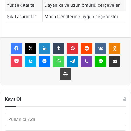
Yüksek Kalite
Dayanıklı ve uzun ömürlü çerçeveler
Şık Tasarımlar
Moda trendlerine uygun seçenekler
Facebook
X
LinkedIn
Tumblr
Pinterest
Reddit
VKontakte
Odnok
Pocket
Skype
Messenger
WhatsApp
Telegram
Viber
Line
E-Posta ile payla
Yazdır
Kayıt Ol