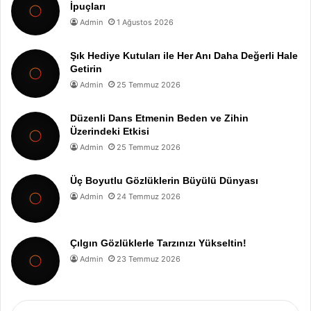
İpuçları
Admin
1 Ağustos 2026
Şık Hediye Kutuları ile Her Anı Daha Değerli Hale
Getirin
Admin
25 Temmuz 2026
Düzenli Dans Etmenin Beden ve Zihin
Üzerindeki Etkisi
Admin
25 Temmuz 2026
Üç Boyutlu Gözlüklerin Büyülü Dünyası
Admin
24 Temmuz 2026
Çılgın Gözlüklerle Tarzınızı Yükseltin!
Admin
23 Temmuz 2026