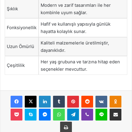
Modern ve zarif tasarımları ile her
Şıklık
kombinle uyum sağlar.
Hafif ve kullanışlı yapısıyla günlük
Fonksiyonellik
hayatta kolaylık sunar.
Kaliteli malzemelerle üretilmiştir,
Uzun Ömürlü
dayanıklıdır.
Her yaş grubuna ve tarzına hitap eden
Çeşitlilik
seçenekler mevcuttur.
Facebook
X
LinkedIn
Tumblr
Pinterest
Reddit
VKontakte
Odnok
Pocket
Skype
Messenger
WhatsApp
Telegram
Viber
Line
E-Posta ile payla
Yazdır