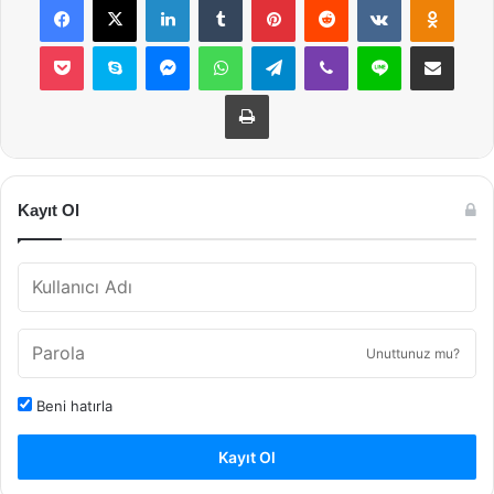
Pocket
Skype
Messenger
WhatsApp
Telegram
Viber
Line
E-Posta ile payla
Yazdır
Kayıt Ol
Unuttunuz mu?
Beni hatırla
Kayıt Ol