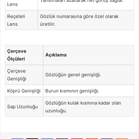
Yansımaları azaltarak net görüş sağlar.
Lens
Reçeteli
Gözlük numarasına göre özel olarak
Lens
üretilir.
Çerçeve
Açıklama
Ölçüleri
Çerçeve
Gözlüğün genel genişliği.
Genişliği
Köprü Genişliği
Burun kısmının genişliği.
Gözlüğün kulak kısmına kadar olan
Sap Uzunluğu
uzunluğu.
Facebook
X
LinkedIn
Tumblr
Pinterest
Reddit
VKontakte
Odnok