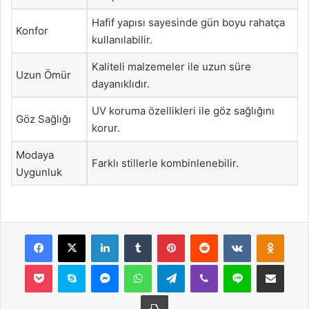
Hafif yapısı sayesinde gün boyu rahatça
Konfor
kullanılabilir.
Kaliteli malzemeler ile uzun süre
Uzun Ömür
dayanıklıdır.
UV koruma özellikleri ile göz sağlığını
Göz Sağlığı
korur.
Modaya
Farklı stillerle kombinlenebilir.
Uygunluk
Facebook
X
LinkedIn
Tumblr
Pinterest
Reddit
VKontakte
Odnok
Pocket
Skype
Messenger
WhatsApp
Telegram
Viber
Line
E-Posta ile payla
Yazdır