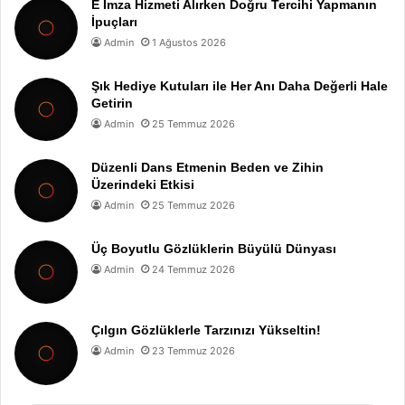
E İmza Hizmeti Alırken Doğru Tercihi Yapmanın
İpuçları
Admin
1 Ağustos 2026
Şık Hediye Kutuları ile Her Anı Daha Değerli Hale
Getirin
Admin
25 Temmuz 2026
Düzenli Dans Etmenin Beden ve Zihin
Üzerindeki Etkisi
Admin
25 Temmuz 2026
Üç Boyutlu Gözlüklerin Büyülü Dünyası
Admin
24 Temmuz 2026
Çılgın Gözlüklerle Tarzınızı Yükseltin!
Admin
23 Temmuz 2026