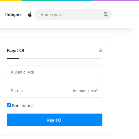
Sitemap
Arama
İletişim
yap
...
Kayıt Ol
Unuttunuz mu?
Beni hatırla
Kayıt Ol