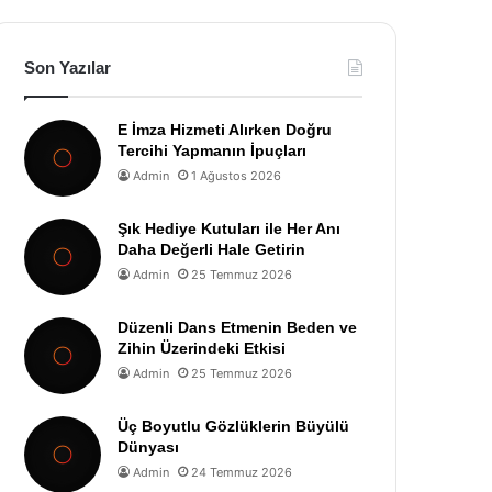
Son Yazılar
E İmza Hizmeti Alırken Doğru
Tercihi Yapmanın İpuçları
Admin
1 Ağustos 2026
Şık Hediye Kutuları ile Her Anı
Daha Değerli Hale Getirin
Admin
25 Temmuz 2026
Düzenli Dans Etmenin Beden ve
Zihin Üzerindeki Etkisi
Admin
25 Temmuz 2026
Üç Boyutlu Gözlüklerin Büyülü
Dünyası
Admin
24 Temmuz 2026