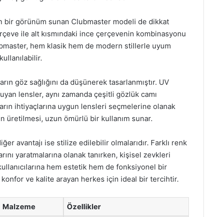
n bir görünüm sunan Clubmaster modeli de dikkat
erçeve ile alt kısmındaki ince çerçevenin kombinasyonu
lubmaster, hem klasik hem de modern stillerle uyum
ullanılabilir.
arın göz sağlığını da düşünerek tasarlanmıştır. UV
oruyan lensler, aynı zamanda çeşitli gözlük camı
cıların ihtiyaçlarına uygun lensleri seçmelerine olanak
n üretilmesi, uzun ömürlü bir kullanım sunar.
r avantajı ise stilize edilebilir olmalarıdır. Farklı renk
arını yaratmalarına olanak tanırken, kişisel zevkleri
 kullanıcılarına hem estetik hem de fonksiyonel bir
nfor ve kalite arayan herkes için ideal bir tercihtir.
Malzeme
Özellikler