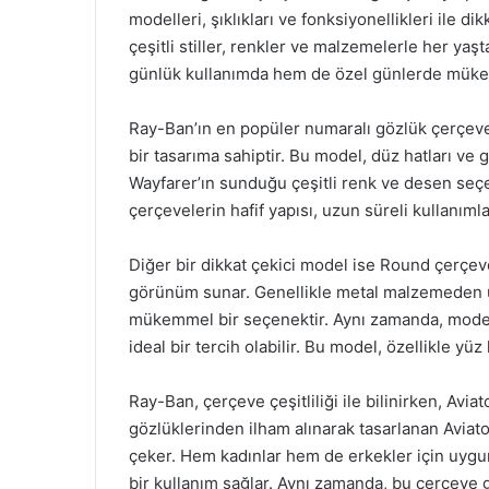
modelleri, şıklıkları ve fonksiyonellikleri ile di
çeşitli stiller, renkler ve malzemelerle her ya
günlük kullanımda hem de özel günlerde mükem
Ray-Ban’ın en popüler numaralı gözlük çerçeve
bir tasarıma sahiptir. Bu model, düz hatları ve g
Wayfarer’ın sunduğu çeşitli renk ve desen seçen
çerçevelerin hafif yapısı, uzun süreli kullanıml
Diğer bir dikkat çekici model ise Round çerçevel
görünüm sunar. Genellikle metal malzemeden ür
mükemmel bir seçenektir. Aynı zamanda, modern
ideal bir tercih olabilir. Bu model, özellikle yüz
Ray-Ban, çerçeve çeşitliliği ile bilinirken, Aviat
gözlüklerinden ilham alınarak tasarlanan Aviato
çeker. Hem kadınlar hem de erkekler için uyg
bir kullanım sağlar. Aynı zamanda, bu çerçeve g