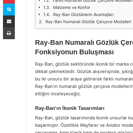
Farklı Numaralı Gözlük Çerçeve Modelleri
Skype
Malzeme ve Konfor
Ray-Ban Gözlüklerin Avantajları
E-Posta ile paylaş
Ray-Ban Numaralı Gözlük Çerçeve Modelleri
Yazdır
Ray-Ban Numaralı Gözlük Çerçe
Fonksiyonun Buluşması
Ray-Ban, gözlük sektöründe ikonik bir marka olara
dikkat çekmektedir. Gözlük alışverişinde, şıklığ
bu iki unsuru bir araya getirerek farklı numar
Ray-Ban’ın numaralı gözlük çerçeve modellerin
ettiğini inceleyeceğiz.
Ray-Ban’ın İkonik Tasarımları
Ray-Ban, gözlük tasarımında ikonik unsurlar ku
başarmıştır. Özellikle Wayfarer ve Aviator mode
çerçeveler, hem klasik hem de modern görünümü