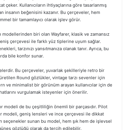
kkat çeker. Kullanıcıların ihtiyaçlarına göre tasarlanmış
ştan insanın beğenisini kazanır. Bu çerçeveler, hem
mel bir tamamlayıcı olarak işlev görür.
 modellerinden biri olan Wayfarer, klasik ve zamansız
eniş çerçevesi ile farklı yüz tiplerine uyum sağlar.
ekleri, tarzınızı yansıtmanıza olanak tanır. Ayrıca, bu
arda bile konfor sunar.
erdir. Bu çerçeveler, yuvarlak şekilleriyle retro bir
etilen Round gözlükler, vintage tarzı sevenler için
 ve minimalist bir görünüm arayan kullanıcılar için de
 hatlarını vurgulamak isteyenler için önerilir.
or modeli de bu çeşitliliğin önemli bir parçasıdır. Pilot
r modeli, geniş lensleri ve ince çerçevesi ile dikkat
un seçenekler sunan bu model, hem şık hem de işlevsel
üneş gözlüğü olarak da tercih edilebilir.