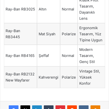
Klasik Pilot
Tasarım,
Ray-Ban RB3025
Altın
Normal
Dayanıklı
Lens
Ergonomik
Ray-Ban
Mat Siyah
Polarize
Tasarım, Yüz
RB3445
Tipine Uygun
Modern
Ray-Ban RB4165
Şeffaf
Normal
Tasarım,
Genç Stil
Vintage Stil,
Ray-Ban RB2132
Kahverengi
Polarize
Yüksek
New Wayfarer
Konfor
Facebook
X
LinkedIn
Tumblr
Pinterest
Reddit
VKontakte
Odnok