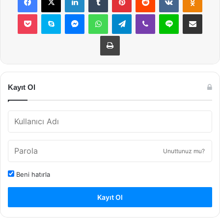
Pocket
Skype
Messenger
WhatsApp
Telegram
Viber
Line
E-Posta ile payla
Yazdır
Kayıt Ol
Unuttunuz mu?
Beni hatırla
Kayıt Ol