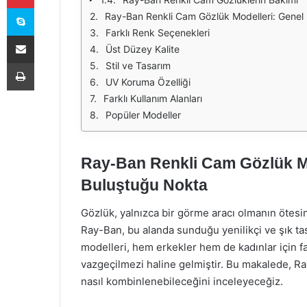
Skype
Ray-Ban Renkli Cam Gözlük Modelleri: Genel 
Farklı Renk Seçenekleri
E-Posta ile paylaş
Üst Düzey Kalite
Yazdır
Stil ve Tasarım
UV Koruma Özelliği
Farklı Kullanım Alanları
Popüler Modeller
Ray-Ban Renkli Cam Gözlük Mo
Buluştuğu Nokta
Gözlük, yalnızca bir görme aracı olmanın ötesind
Ray-Ban, bu alanda sunduğu yenilikçi ve şık ta
modelleri, hem erkekler hem de kadınlar için far
vazgeçilmezi haline gelmiştir. Bu makalede, Ray
nasıl kombinlenebileceğini inceleyeceğiz.