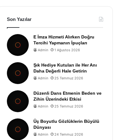
Son Yazılar
E İmza Hizmeti Alırken Doğru
Tercihi Yapmanın İpuçları
Admin
1 Ağustos 2026
Şık Hediye Kutuları ile Her Anı
Daha Değerli Hale Getirin
Admin
25 Temmuz 2026
Düzenli Dans Etmenin Beden ve
Zihin Üzerindeki Etkisi
Admin
25 Temmuz 2026
Üç Boyutlu Gözlüklerin Büyülü
Dünyası
Admin
24 Temmuz 2026