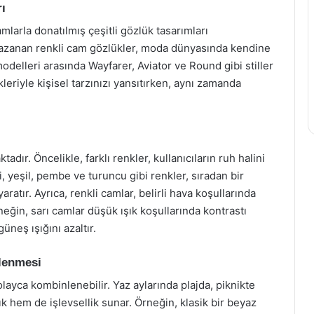
ı
amlarla donatılmış çeşitli gözlük tasarımları
 kazanan renkli cam gözlükler, moda dünyasında kendine
odelleri arasında Wayfarer, Aviator ve Round gibi stiller
leriyle kişisel tarzınızı yansıtırken, aynı zamanda
dır. Öncelikle, farklı renkler, kullanıcıların ruh halini
i, yeşil, pembe ve turuncu gibi renkler, sıradan bir
ratır. Ayrıca, renkli camlar, belirli hava koşullarında
eğin, sarı camlar düşük ışık koşullarında kontrastı
üneş ışığını azaltır.
lenmesi
kolayca kombinlenebilir. Yaz aylarında plajda, piknikte
k hem de işlevsellik sunar. Örneğin, klasik bir beyaz