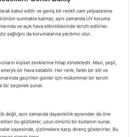
arak kabul edilir ve geniş bir renkli cam yelpazesine
ir görünüm sunmakla kalmaz, aynı zamanda UV koruma
larında ve açık hava etkinliklerinde tercih edilirler.
, göz sağlığını da korumalarına yardımcı olur.
cıların kişisel zevklerine hitap etmektedir. Mavi, yeşil,
nerjik bir hava katabilir. Her renk, farklı bir stil ve
enarında geçirilen günler için mükemmel bir tercih
al bir seçenek sunar.
tik değil, aynı zamanda dayanıklılık açısından da öne
retilen bu gözlükler, uzun ömürlü bir kullanım sunar.
alar sayesinde, çizilmelere karşı direnç gösterirler. Bu
anıza olanak tanır.