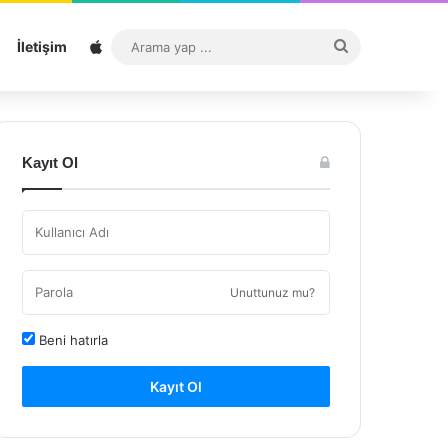
Sitemap
Arama
İletişim
yap
...
Kayıt Ol
Unuttunuz mu?
Beni hatırla
Kayıt Ol