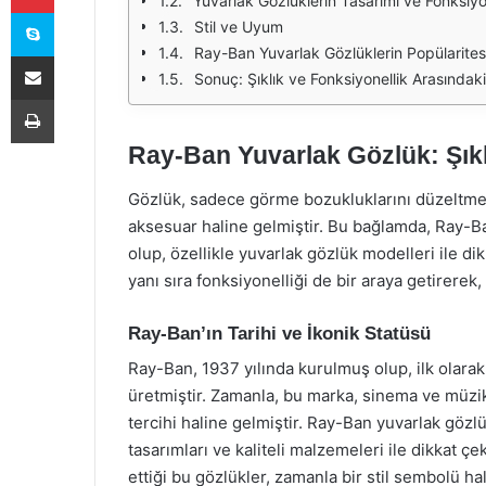
Yuvarlak Gözlüklerin Tasarımı ve Fonksiyon
Skype
Stil ve Uyum
Ray-Ban Yuvarlak Gözlüklerin Popülarites
E-Posta ile paylaş
Sonuç: Şıklık ve Fonksiyonellik Arasında
Yazdır
Ray-Ban Yuvarlak Gözlük: Şıkl
Gözlük, sadece görme bozukluklarını düzeltme
aksesuar haline gelmiştir. Bu bağlamda, Ray-B
olup, özellikle yuvarlak gözlük modelleri ile di
yanı sıra fonksiyonelliği de bir araya getirere
Ray-Ban’ın Tarihi ve İkonik Statüsü
Ray-Ban, 1937 yılında kurulmuş olup, ilk olarak 
üretmiştir. Zamanla, bu marka, sinema ve müzi
tercihi haline gelmiştir. Ray-Ban yuvarlak gözl
tasarımları ve kaliteli malzemeleri ile dikkat ç
ettiği bu gözlükler, zamanla bir stil sembolü hal