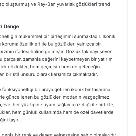
lep oluşturmuş ve Ray-Ban yuvarlak gözlükleri trend
ki Denge
yonelliğin mükemmel bir birleşimini sunmaktadır. İkonik
ı koruma özellikleri ile bu gözlükler, yalnızca bir
rzının ifadesi haline gelmiştir. Gözlük takmayı seven
 parçalar, zamanla değerini kaybetmeyen bir yatırım
rlak gözlükler, hem geçmişin hem de geleceğin
n bir stil unsuru olarak karşımıza çıkmaktadır.
fonksiyonelliği bir araya getiren ikonik bir tasarıma
iklerle güncellenen bu gözlükler, modanın vazgeçilmez
çeve, her yüz tipine uyum sağlama özelliği ile birlikte,
lükler, hem günlük kullanımda hem de özel davetlerde
ini taşır.
, geniş bir renk ve desen yelpazesine sahip olmalarıdır.