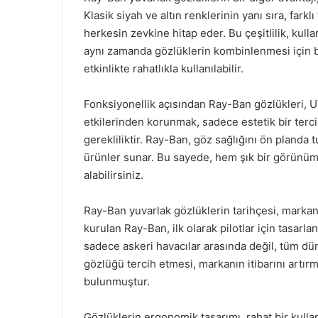
Klasik siyah ve altın renklerinin yanı sıra, far
herkesin zevkine hitap eder. Bu çeşitlilik, kulla
aynı zamanda gözlüklerin kombinlenmesi için bi
etkinlikte rahatlıkla kullanılabilir.
Fonksiyonellik açısından Ray-Ban gözlükleri, UV
etkilerinden korunmak, sadece estetik bir tercih
gerekliliktir. Ray-Ban, göz sağlığını ön planda tu
ürünler sunar. Bu sayede, hem şık bir görünüm
alabilirsiniz.
Ray-Ban yuvarlak gözlüklerin tarihçesi, markanın
kurulan Ray-Ban, ilk olarak pilotlar için tasarl
sadece askeri havacılar arasında değil, tüm dün
gözlüğü tercih etmesi, markanın itibarını artır
bulunmuştur.
Gözlüklerin ergonomik tasarımı, rahat bir kulla