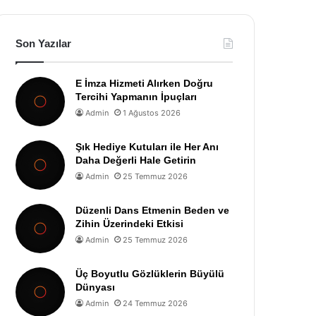
Son Yazılar
E İmza Hizmeti Alırken Doğru
Tercihi Yapmanın İpuçları
Admin
1 Ağustos 2026
Şık Hediye Kutuları ile Her Anı
Daha Değerli Hale Getirin
Admin
25 Temmuz 2026
Düzenli Dans Etmenin Beden ve
Zihin Üzerindeki Etkisi
Admin
25 Temmuz 2026
Üç Boyutlu Gözlüklerin Büyülü
Dünyası
Admin
24 Temmuz 2026