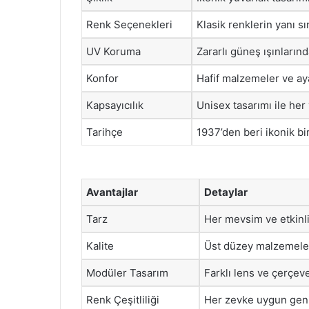
Renk Seçenekleri
Klasik renklerin yanı s
UV Koruma
Zararlı güneş ışınların
Konfor
Hafif malzemeler ve aya
Kapsayıcılık
Unisex tasarımı ile her
Tarihçe
1937’den beri ikonik bi
Avantajlar
Detaylar
Tarz
Her mevsim ve etkinlik
Kalite
Üst düzey malzemelerl
Modüler Tasarım
Farklı lens ve çerçeve
Renk Çeşitliliği
Her zevke uygun geniş