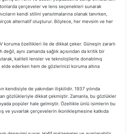
klı tonlarda çerçeveler ve lens seçenekleri sunarak
nıcıların kendi stilini yansıtmalarına olanak tanırken,
rçok alternatif oluşturur. Böylece, her mevsim ve her
 koruma özellikleri ile de dikkat çeker. Güneşin zararlı
 değil, aynı zamanda sağlık açısından da kritik bir
tarak, kaliteli lensler ve teknolojilerle donatılmış
 elde ederken hem de gözlerinizi koruma altına
 kendisiyle de yakından ilişkilidir. 1937 yılında
anan gözlükleriyle dikkat çekmiştir. Zamanla, bu gözlükler
yada popüler hale gelmiştir. Özellikle ünlü isimlerin bu
mış ve yuvarlak çerçevelerin ikonikleşmesine katkıda
nım deneyimi sunar. Hafif malzemeler ve ayarlanabilir