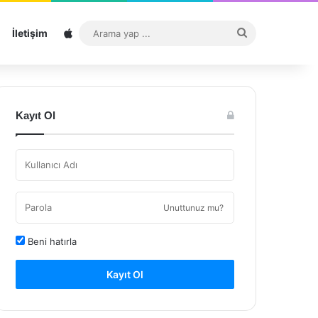
Sitemap
Arama
İletişim
yap
...
Kayıt Ol
Unuttunuz mu?
Beni hatırla
Kayıt Ol