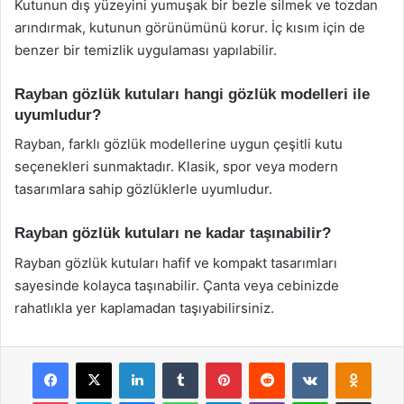
Kutunun dış yüzeyini yumuşak bir bezle silmek ve tozdan
arındırmak, kutunun görünümünü korur. İç kısım için de
benzer bir temizlik uygulaması yapılabilir.
Rayban gözlük kutuları hangi gözlük modelleri ile
uyumludur?
Rayban, farklı gözlük modellerine uygun çeşitli kutu
seçenekleri sunmaktadır. Klasik, spor veya modern
tasarımlara sahip gözlüklerle uyumludur.
Rayban gözlük kutuları ne kadar taşınabilir?
Rayban gözlük kutuları hafif ve kompakt tasarımları
sayesinde kolayca taşınabilir. Çanta veya cebinizde
rahatlıkla yer kaplamadan taşıyabilirsiniz.
Facebook
X
LinkedIn
Tumblr
Pinterest
Reddit
VKontakte
Odnok
Pocket
Skype
Messenger
WhatsApp
Telegram
Viber
Line
E-Posta ile payla