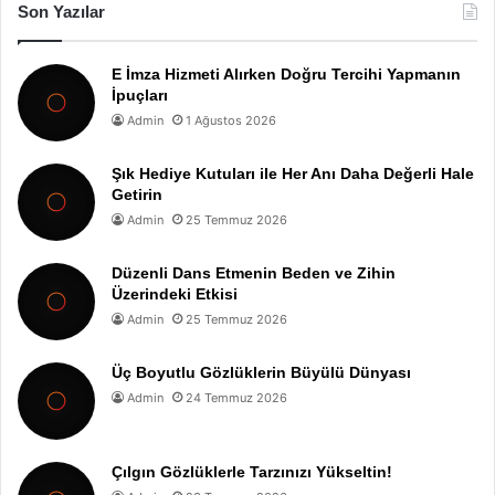
Son Yazılar
E İmza Hizmeti Alırken Doğru Tercihi Yapmanın
İpuçları
Admin
1 Ağustos 2026
Şık Hediye Kutuları ile Her Anı Daha Değerli Hale
Getirin
Admin
25 Temmuz 2026
Düzenli Dans Etmenin Beden ve Zihin
Üzerindeki Etkisi
Admin
25 Temmuz 2026
Üç Boyutlu Gözlüklerin Büyülü Dünyası
Admin
24 Temmuz 2026
Çılgın Gözlüklerle Tarzınızı Yükseltin!