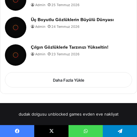
Admin
25 Temmuz 2026
Üç Boyutlu Gözlüklerin Büyülü Dünyası
Admin
24 Temmuz 2026
Çılgın Gözlüklerle Tarzınızı Yükseltin!
Admin
23 Temmuz 2026
Daha Fazla Yükle
dudak dolgusu
unblocked games
evden eve nakliyat