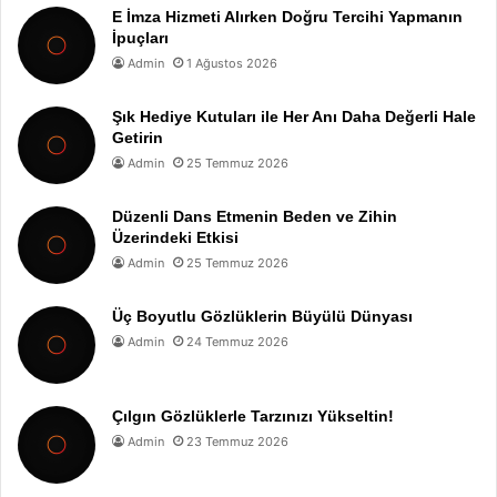
E İmza Hizmeti Alırken Doğru Tercihi Yapmanın
İpuçları
Admin
1 Ağustos 2026
Şık Hediye Kutuları ile Her Anı Daha Değerli Hale
Getirin
Admin
25 Temmuz 2026
Düzenli Dans Etmenin Beden ve Zihin
Üzerindeki Etkisi
Admin
25 Temmuz 2026
Üç Boyutlu Gözlüklerin Büyülü Dünyası
Admin
24 Temmuz 2026
Çılgın Gözlüklerle Tarzınızı Yükseltin!
Admin
23 Temmuz 2026