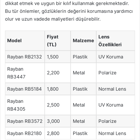
dikkat etmek ve uygun bir kılıf kullanmak gerekmektedir.
Bu tür önlemler, gözlüklerin değerini korumasına yardımcı
olur ve uzun vadede maliyetleri düşürebilir.
Fiyat
Lens
Model
Malzeme
(TL)
Özellikleri
Rayban RB2132
1,500
Plastik
UV Koruma
Rayban
2,200
Metal
Polarize
RB3447
Rayban RB5184
1,800
Plastik
Normal Lens
Rayban
2,500
Metal
UV Koruma
RB4305
Rayban RB3572
3,000
Metal
Polarize
Rayban RB2180
2,800
Plastik
Normal Lens