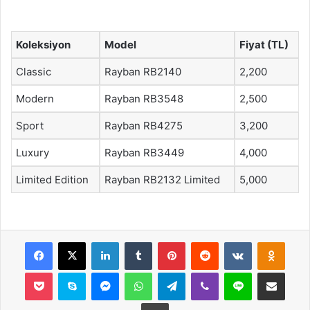
Koleksiyon
Model
Fiyat (TL)
Classic
Rayban RB2140
2,200
Modern
Rayban RB3548
2,500
Sport
Rayban RB4275
3,200
Luxury
Rayban RB3449
4,000
Limited Edition
Rayban RB2132 Limited
5,000
Facebook
X
LinkedIn
Tumblr
Pinterest
Reddit
VKontakte
Odnok
Pocket
Skype
Messenger
WhatsApp
Telegram
Viber
Line
E-Posta ile payla
Yazdır