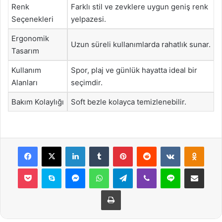
Renk
Farklı stil ve zevklere uygun geniş renk
Seçenekleri
yelpazesi.
Ergonomik
Uzun süreli kullanımlarda rahatlık sunar.
Tasarım
Kullanım
Spor, plaj ve günlük hayatta ideal bir
Alanları
seçimdir.
Bakım Kolaylığı
Soft bezle kolayca temizlenebilir.
Facebook
X
LinkedIn
Tumblr
Pinterest
Reddit
VKontakte
Odnok
Pocket
Skype
Messenger
WhatsApp
Telegram
Viber
Line
E-Posta ile payla
Yazdır