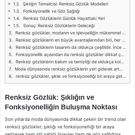
Şıklığın Temsilcisi: Renksiz Gözlük Modelleri
Fonksiyonellik ve Göz Sağlığı
Renksiz Gözlüklerin Günlük Hayattaki Yeri
Sonuç: Renksiz Gözlüklerin Geleceği
Renksiz gözlükler, modanın ve işlevselliğin mükemmel bir birleşimi olarak karşımıza çıkıyor. Günümüzde, birçok kişi gözlükleri sadece görme bozukluklarını düzeltmek için değil, aynı zamanda şıklık katmak amacıyla da kullanıyor. Renksiz gözlükler, hem erkekler hem de kadınlar için vazgeçilmez bir aksesuar hâline gelmiştir. Gözlüklerin göze hitap eden tasarımları, kullanıcıların stilini tamamlayarak, günlük kıyafetlere zarif bir dokunuş ekler.
Renksiz gözlüklerin en büyük avantajlarından biri, her türlü kıyafetle uyum sağlamasıdır. İster spor bir kombin, ister şık bir elbise giyin, renksiz gözlükler her durumda mükemmel bir tamamlayıcıdır. Farklı çerçeve stilleri ile kişisel tarzınızı yansıtırken, aynı zamanda göz sağlığını korumak için de katkı sağlar. Özellikle güneşli günlerde UV koruması sunan lensler, gözlerinizi zararlı ışınlardan korur.
Renksiz gözlüklerin tasarımı da oldukça çeşitlidir. İnce çerçevelerden kalın çerçevelere, retro stillerden modern tasarımlara kadar birçok alternatif mevcuttur. Bu çeşitlilik, her yaştan ve tarzdan insanın kendine uygun bir gözlük bulabilmesini sağlar. Ayrıca, kişisel tercihlerinize göre mat veya parlak çerçeve seçenekleri de mevcuttur; bu sayede, gözlüklerinizle şıklığınızı bir adım öteye taşıyabilirsiniz.
Fonksiyonellik açısından da renksiz gözlükler dikkat çekmektedir. Bilgisayar ekranı karşısında uzun saatler geçirenler için mavi ışık filtreli lensler, göz yorgunluğunu azaltmakta etkilidir. Bu özellik, hem iş hayatında hem de günlük yaşamda konforu artırır. Ayrıca, polarize lensler, yansıma sorununu ortadan kaldırarak, dış mekan aktivitelerinde görüş kalitesini artırır.
Renksiz gözlüklerin bakım ve temizliği de oldukça kolaydır. Çoğu gözlük, özel temizleme spreyi ve mikrofiber bez ile temizlenebilir, bu da uzun ömürlü olmalarını sağlar. Düzenli bakım ile gözlüklerinizin görünümünü koruyarak, her zaman yeni gibi kalmasını sağlayabilirsiniz. Böylece, hem şıklığınızdan ödün vermezsiniz hem de gözlüklerinizin işlevselliğini sürdürebilirsiniz.
Moda dünyasında renksiz gözlüklerin yeri giderek artmaktadır. Ünlü tasarımcılar ve markalar, koleksiyonlarına renksiz gözlükleri dahil ederek, bu aksesuarı daha da ön plana çıkarmaktadır. Sosyal medya fenomenleri ve ünlü isimler, renksiz gözlükleri sıkça tercih ederek, bu trendin yayılmasına katkıda bulunmaktadır. renksiz gözlükler, her sezonun vazgeçilmez bir parçası hâline gelmiştir.
renksiz gözlükler, şıklık ve fonksiyonelliği bir araya getirerek, stil sahibi bireyler için ideal bir seçenek sunmaktadır. Hem günlük yaşamda hem de özel davetlerde rahatlıkla kullanılabilecek bu gözlükler, farklı tasarımlarıyla her tarza hitap eder. Göz sağlığınızı korumakla kalmayıp, görünümünüzü de tamamlayarak, her anınızı daha özel kılmanıza yardımcı olur.
Renksiz Gözlük: Şıklığın ve
Fonksiyonelliğin Buluşma Noktası
Son yıllarda moda dünyasında dikkat çeken bir trend olan
renksiz gözlükler, şıklığı ve fonksiyonelliği bir araya
getirerek hem stil sahibi bireyler hem de göz sağlığına